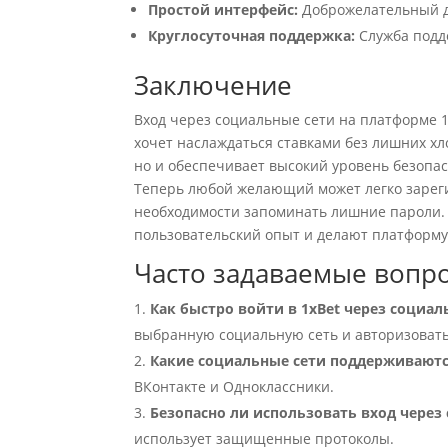
Простой интерфейс:
Доброжелательный ди
Круглосуточная поддержка:
Служба подд
Заключение
Вход через социальные сети на платформе 1x
хочет наслаждаться ставками без лишних хл
но и обеспечивает высокий уровень безопас
Теперь любой желающий может легко зарегис
необходимости запоминать лишние пароли. 
пользовательский опыт и делают платформу
Часто задаваемые вопр
Как быстро войти в 1xBet через социал
выбранную социальную сеть и авторизовать
Какие социальные сети поддерживаютс
ВКонтакте и Одноклассники.
Безопасно ли использовать вход через
использует защищенные протоколы.