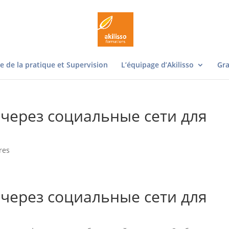
e de la pratique et Supervision
L’équipage d’Akilisso
Gra
 через социальные сети для
res
 через социальные сети для