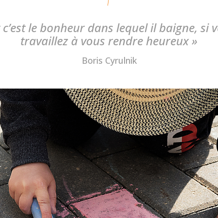
c’est le bonheur dans lequel il baigne, si 
travaillez à vous rendre heureux
»
Boris Cyrulnik