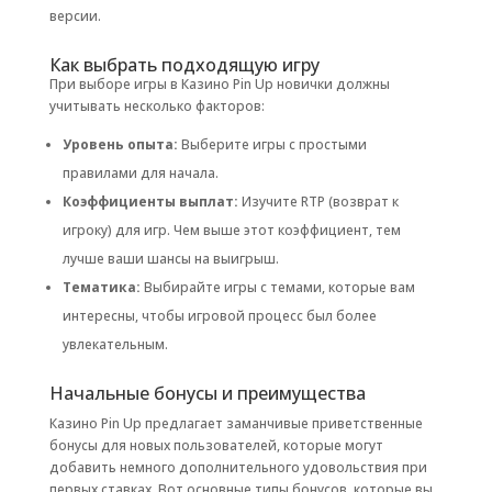
версии.
Как выбрать подходящую игру
При выборе игры в Казино Pin Up новички должны
учитывать несколько факторов:
Уровень опыта:
Выберите игры с простыми
правилами для начала.
Коэффициенты выплат:
Изучите RTP (возврат к
игроку) для игр. Чем выше этот коэффициент, тем
лучше ваши шансы на выигрыш.
Тематика:
Выбирайте игры с темами, которые вам
интересны, чтобы игровой процесс был более
увлекательным.
Начальные бонусы и преимущества
Казино Pin Up предлагает заманчивые приветственные
бонусы для новых пользователей, которые могут
добавить немного дополнительного удовольствия при
первых ставках. Вот основные типы бонусов, которые вы