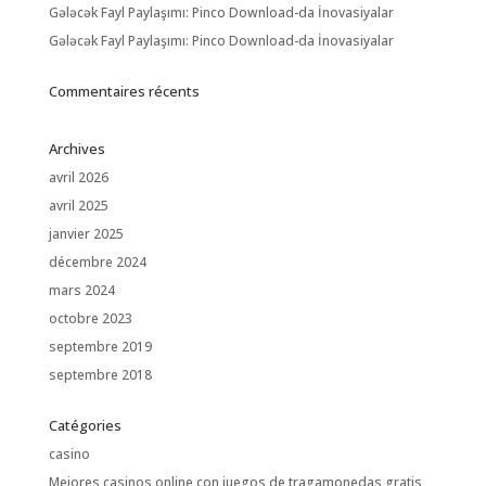
Gələcək Fayl Paylaşımı: Pinco Download-da İnovasiyalar
Gələcək Fayl Paylaşımı: Pinco Download-da İnovasiyalar
Commentaires récents
Archives
avril 2026
avril 2025
janvier 2025
décembre 2024
mars 2024
octobre 2023
septembre 2019
septembre 2018
Catégories
casino
Mejores casinos online con juegos de tragamonedas gratis