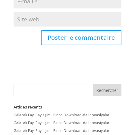
Articles récents
Gələcək Fayl Paylaşımı: Pinco Download-da İnovasiyalar
Gələcək Fayl Paylaşımı: Pinco Download-da İnovasiyalar
Gələcək Fayl Paylaşımı: Pinco Download-da İnovasiyalar