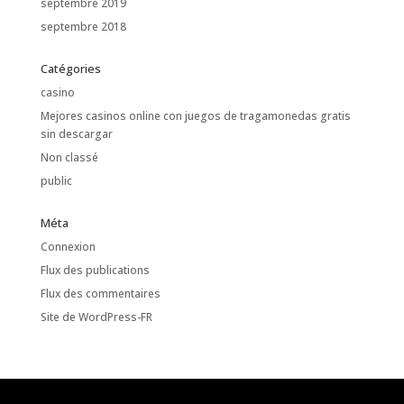
septembre 2019
septembre 2018
Catégories
casino
Mejores casinos online con juegos de tragamonedas gratis
sin descargar
Non classé
public
Méta
Connexion
Flux des publications
Flux des commentaires
Site de WordPress-FR