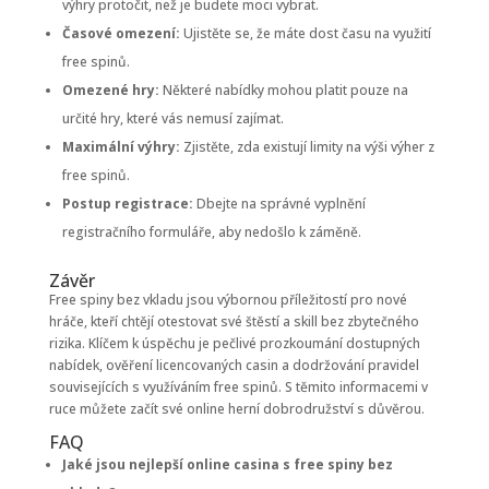
výhry protočit, než je budete moci vybrat.
Časové omezení:
Ujistěte se, že máte dost času na využití
free spinů.
Omezené hry:
Některé nabídky mohou platit pouze na
určité hry, které vás nemusí zajímat.
Maximální výhry:
Zjistěte, zda existují limity na výši výher z
free spinů.
Postup registrace:
Dbejte na správné vyplnění
registračního formuláře, aby nedošlo k záměně.
Závěr
Free spiny bez vkladu jsou výbornou příležitostí pro nové
hráče, kteří chtějí otestovat své štěstí a skill bez zbytečného
rizika. Klíčem k úspěchu je pečlivé prozkoumání dostupných
nabídek, ověření licencovaných casin a dodržování pravidel
souvisejících s využíváním free spinů. S těmito informacemi v
ruce můžete začít své online herní dobrodružství s důvěrou.
FAQ
Jaké jsou nejlepší online casina s free spiny bez