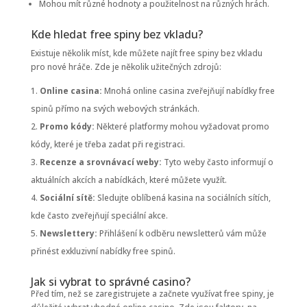
Mohou mít různé hodnoty a použitelnost na různých hrách.
Kde hledat free spiny bez vkladu?
Existuje několik míst, kde můžete najít free spiny bez vkladu
pro nové hráče. Zde je několik užitečných zdrojů:
Online casina:
Mnohá online casina zveřejňují nabídky free
spinů přímo na svých webových stránkách.
Promo kódy:
Některé platformy mohou vyžadovat promo
kódy, které je třeba zadat při registraci.
Recenze a srovnávací weby:
Tyto weby často informují o
aktuálních akcích a nabídkách, které můžete využít.
Sociální sítě:
Sledujte oblíbená kasina na sociálních sítích,
kde často zveřejňují speciální akce.
Newslettery:
Přihlášení k odběru newsletterů vám může
přinést exkluzivní nabídky free spinů.
Jak si vybrat to správné casino?
Před tím, než se zaregistrujete a začnete využívat free spiny, je