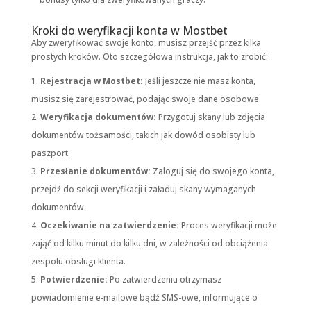
Kroki do weryfikacji konta w Mostbet
Aby zweryfikować swoje konto, musisz przejść przez kilka
prostych kroków. Oto szczegółowa instrukcja, jak to zrobić:
Rejestracja w Mostbet:
Jeśli jeszcze nie masz konta,
musisz się zarejestrować, podając swoje dane osobowe.
Weryfikacja dokumentów:
Przygotuj skany lub zdjęcia
dokumentów tożsamości, takich jak dowód osobisty lub
paszport.
Przesłanie dokumentów:
Zaloguj się do swojego konta,
przejdź do sekcji weryfikacji i załaduj skany wymaganych
dokumentów.
Oczekiwanie na zatwierdzenie:
Proces weryfikacji może
zająć od kilku minut do kilku dni, w zależności od obciążenia
zespołu obsługi klienta.
Potwierdzenie:
Po zatwierdzeniu otrzymasz
powiadomienie e-mailowe bądź SMS-owe, informujące o