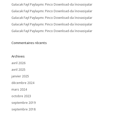
Gələcək Fayl Paylaşımı: Pinco Download-da İnovasiyalar
Gələcək Fayl Paylaşımı: Pinco Download-da İnovasiyalar
Gələcək Fayl Paylaşımı: Pinco Download-da İnovasiyalar
Gələcək Fayl Paylaşımı: Pinco Download-da İnovasiyalar
Gələcək Fayl Paylaşımı: Pinco Download-da İnovasiyalar
Commentaires récents
Archives
avril 2026
avril 2025
janvier 2025
décembre 2024
mars 2024
octobre 2023
septembre 2019
septembre 2018