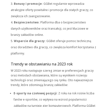
Bonusy i promocje:
GGBet regularnie wprowadza
atrakcyjne oferty powitalne i promocje dla stałych graczy, co
zwiększa ich zaangażowanie.
Bezpieczeństwo:
Platforma dba o bezpieczeństwo
danych użytkowników oraz transakcji, co jest kluczowe w
branży zakładów online.
Wsparcie dla graczy:
GGBet oferuje pomoc techniczną
oraz doradztwo dla graczy, co zwiększa komfort korzystania z
platformy.
Trendy w obstawianiu na 2023 rok
W 2023 roku następuje szereg zmian w preferencjach graczy
oraz metodach obstawiania, które są wynikiem rozwoju
technologii oraz zmieniającego się rynku. Oto najważniejsze
trendy, które zdominują branżę zakładów:
E-sporty na czołowej pozycji:
Z roku na rok rośnie liczba
fanów e-sportów, co wpływa na wzrost popularności
zakładów na turnieje gier komputerowych. Platforma GGBet