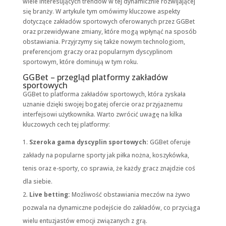
wiele interesujących trendów w tej dynamicznie rozwijającej
się branży. W artykule tym omówimy kluczowe aspekty
dotyczące zakładów sportowych oferowanych przez GGBet
oraz przewidywane zmiany, które mogą wpłynąć na sposób
obstawiania. Przyjrzymy się także nowym technologiom,
preferencjom graczy oraz popularnym dyscyplinom
sportowym, które dominują w tym roku.
GGBet – przegląd platformy zakładów
sportowych
GGBet to platforma zakładów sportowych, która zyskała
uznanie dzięki swojej bogatej ofercie oraz przyjaznemu
interfejsowi użytkownika. Warto zwrócić uwagę na kilka
kluczowych cech tej platformy:
Szeroka gama dyscyplin sportowych:
GGBet oferuje
zakłady na popularne sporty jak piłka nożna, koszykówka,
tenis oraz e-sporty, co sprawia, że każdy gracz znajdzie coś
dla siebie.
Live betting:
Możliwość obstawiania meczów na żywo
pozwala na dynamiczne podejście do zakładów, co przyciąga
wielu entuzjastów emocji związanych z grą.