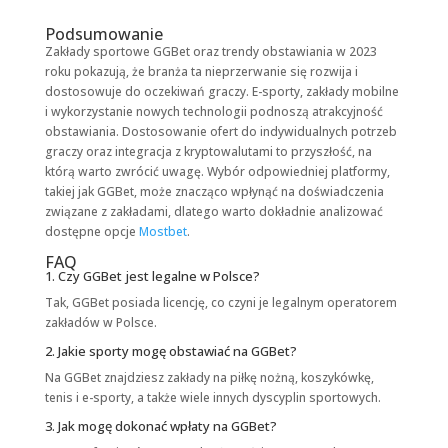
Podsumowanie
Zakłady sportowe GGBet oraz trendy obstawiania w 2023
roku pokazują, że branża ta nieprzerwanie się rozwija i
dostosowuje do oczekiwań graczy. E-sporty, zakłady mobilne
i wykorzystanie nowych technologii podnoszą atrakcyjność
obstawiania. Dostosowanie ofert do indywidualnych potrzeb
graczy oraz integracja z kryptowalutami to przyszłość, na
którą warto zwrócić uwagę. Wybór odpowiedniej platformy,
takiej jak GGBet, może znacząco wpłynąć na doświadczenia
związane z zakładami, dlatego warto dokładnie analizować
dostępne opcje
Mostbet
.
FAQ
1. Czy GGBet jest legalne w Polsce?
Tak, GGBet posiada licencję, co czyni je legalnym operatorem
zakładów w Polsce.
2. Jakie sporty mogę obstawiać na GGBet?
Na GGBet znajdziesz zakłady na piłkę nożną, koszykówkę,
tenis i e-sporty, a także wiele innych dyscyplin sportowych.
3. Jak mogę dokonać wpłaty na GGBet?