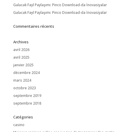
Gələcək Fayl Paylaşımı: Pinco Download-da İnovasiyalar
Gələcək Fayl Paylaşımı: Pinco Download-da İnovasiyalar
Commentaires récents
Archives
avril 2026
avril 2025
janvier 2025
décembre 2024
mars 2024
octobre 2023
septembre 2019
septembre 2018
Catégories
casino