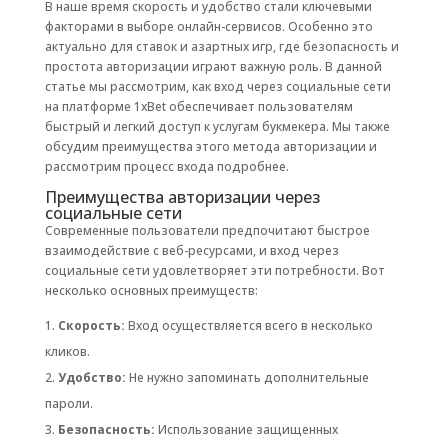
В наше время скорость и удобство стали ключевыми
факторами в выборе онлайн-сервисов. Особенно это
актуально для ставок и азартных игр, где безопасность и
простота авторизации играют важную роль. В данной
статье мы рассмотрим, как вход через социальные сети
на платформе 1xBet обеспечивает пользователям
быстрый и легкий доступ к услугам букмекера. Мы также
обсудим преимущества этого метода авторизации и
рассмотрим процесс входа подробнее.
Преимущества авторизации через
социальные сети
Современные пользователи предпочитают быстрое
взаимодействие с веб-ресурсами, и вход через
социальные сети удовлетворяет эти потребности. Вот
несколько основных преимуществ:
Скорость:
Вход осуществляется всего в несколько
кликов.
Удобство:
Не нужно запоминать дополнительные
пароли.
Безопасность:
Использование защищенных