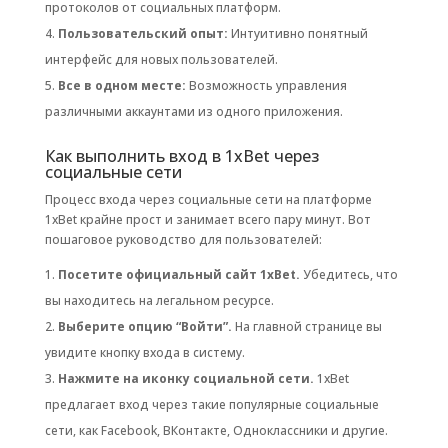
протоколов от социальных платформ.
Пользовательский опыт:
Интуитивно понятный
интерфейс для новых пользователей.
Все в одном месте:
Возможность управления
различными аккаунтами из одного приложения.
Как выполнить вход в 1xBet через
социальные сети
Процесс входа через социальные сети на платформе
1xBet крайне прост и занимает всего пару минут. Вот
пошаговое руководство для пользователей:
Посетите официальный сайт 1xBet.
Убедитесь, что
вы находитесь на легальном ресурсе.
Выберите опцию “Войти”.
На главной странице вы
увидите кнопку входа в систему.
Нажмите на иконку социальной сети.
1xBet
предлагает вход через такие популярные социальные
сети, как Facebook, ВКонтакте, Одноклассники и другие.