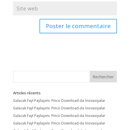
Articles récents
Gələcək Fayl Paylaşımı: Pinco Download-da İnovasiyalar
Gələcək Fayl Paylaşımı: Pinco Download-da İnovasiyalar
Gələcək Fayl Paylaşımı: Pinco Download-da İnovasiyalar
Gələcək Fayl Paylaşımı: Pinco Download-da İnovasiyalar