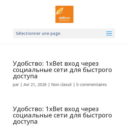
Ouvrir la
Sélectionner une page
Удобство: 1xBet вход через
социальные сети для быстрого
доступа
par
|
Avr 21, 2026
|
Non classé
|
0 commentaires
Удобство: 1xBet вход через
социальные сети для быстрого
доступа