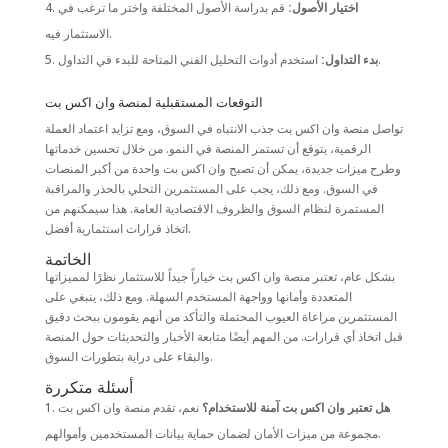
اختيار الأصول:
قم بدراسة الأصول المختلفة واختر ما ترغب في
الاستثمار فيه.
استخدم أدوات التحليل الفني المتاحة للبدء في التداول.
بدء التداول:
التوقعات المستقبلية لمنصة وان اكس بت
تواصل منصة وان اكس بت جذب الانتباه في السوق، ومع تزايد اعتماد العملة
الرقمية، يتوقع أن تستمر المنصة في النمو. من خلال تحسين خدماتها
وطرح ميزات جديدة، يمكن أن تصبح وان اكس بت واحدة من أكبر المنصات
في السوق. ومع ذلك، يجب على المستثمرين التحلي بالحذر والمراقبة
المستمرة لنظام السوق والظروف الاقتصادية العامة. هذا سيمكنهم من
اتخاذ قرارات استثمارية أفضل.
الخاتمة
بشكل عام، تعتبر منصة وان اكس بت خياراً جيداً للاستثمار نظرًا لمميزاتها
المتعددة وأمانها وواجهة المستخدم السهلة. ومع ذلك، ينبغي على
المستثمرين مراعاة العيوب المحتملة والتأكد من أنهم يقومون ببحث دقيق
قبل اتخاذ أي قرارات. من المهم أيضًا متابعة الأخبار والتحديثات حول المنصة
والبقاء على دراية بتطورات السوق.
أسئلة متكررة
هل تعتبر وان اكس بت آمنة للاستخدام؟
نعم، تقدم منصة وان اكس بت
مجموعة من ميزات الأمان لضمان حماية بيانات المستخدمين وأموالهم.