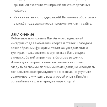
Да, Пин Ап охватывает широкий спектр спортивных
событий.
Как связаться с поддержкой?
Вы можете обратиться
в службу поддержки через приложение или на сайте.
Заключение
Мобильное приложение Пин Ап — это идеальный
инструмент для любителей спорта и ставок. Благодаря
разнообразным функциям, таким как уведомления о
турнирах, пользователи могут всегда быть в курсе
важных событий и принимать быстрые решения.
Используя это приложение, вы сможете не только
следить за своими любимыми командами, но и получать
дополнительные преимущества в ставках. Не упустите
возможность улучшить ваш игровой опыт с Пин Ап и
оставайтесь на шаг впереди в мире спорта!