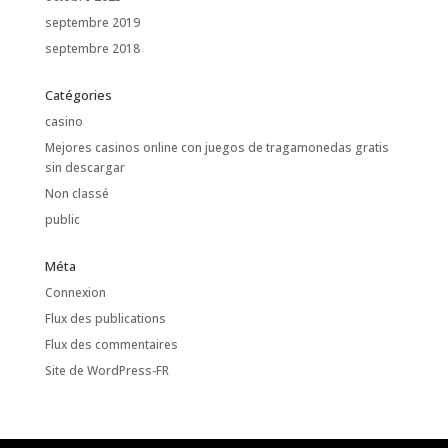
septembre 2019
septembre 2018
Catégories
casino
Mejores casinos online con juegos de tragamonedas gratis
sin descargar
Non classé
public
Méta
Connexion
Flux des publications
Flux des commentaires
Site de WordPress-FR