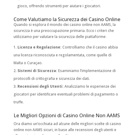
gioco, offrendo strumenti per aiutare i giocatori.
Come Valutiamo la Sicurezza dei Casino Online
Quando si esplora il mondo dei casino online non AAMS, la
sicurezza è una preoccupazione primaria. Ecco i criteri che
utilizziamo per valutare la sicurezza delle piattaforme:
Licenza e Regolazione:
Controlliamo che il casino abbia
una licenza riconosciuta e regolamentata, come quelle di
Malta o Curaçao.
Sistemi di Sicurezza:
Esaminiamo l’implementazione di
protocolli di crittografia e sicurezza dei dati.
Recensioni degli Utenti:
Analizziamo le esperienze dei
giocatori per identificare eventuali problemi di pagamento o
truffe.
Le Migliori Opzioni di Casino Online Non AAMS
Ora diamo un’occhiata ad alcune delle migliori scelte di casino
online non AAMS sicuri, in base alle recensioni degli utenti e