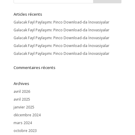
Articles récents
Gələcək Fayl Paylaşımı: Pinco Download-da İnovasiyalar
Gələcək Fayl Paylaşımı: Pinco Download-da İnovasiyalar
Gələcək Fayl Paylaşımı: Pinco Download-da İnovasiyalar
Gələcək Fayl Paylaşımı: Pinco Download-da İnovasiyalar
Gələcək Fayl Paylaşımı: Pinco Download-da İnovasiyalar
Commentaires récents
Archives
avril 2026
avril 2025
janvier 2025
décembre 2024
mars 2024
octobre 2023