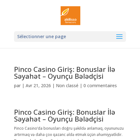
Ouvrir la
Sélectionner une page
Pinco Casino Giriş: Bonuslar İlə
Səyahət – Oyunçu Bələdçisi
par
|
Avr 21, 2026
|
Non classé
|
0 commentaires
Pinco Casino Giriş: Bonuslar İlə
Səyahət – Oyunçu Bələdçisi
Pinco Casino’da bonusları doğru şəkildə anlamaq, oyununuzu
artırmaq və daha çox qazanc əldə etmək üçün əhəmiyyətlidir.