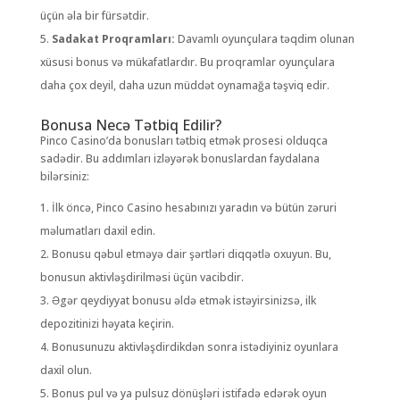
üçün əla bir fürsətdir.
Sadakat Proqramları:
Davamlı oyunçulara təqdim olunan
xüsusi bonus və mükafatlardır. Bu proqramlar oyunçulara
daha çox deyil, daha uzun müddət oynamağa təşviq edir.
Bonusa Necə Tətbiq Edilir?
Pinco Casino’da bonusları tətbiq etmək prosesi olduqca
sadədir. Bu addımları izləyərək bonuslardan faydalana
bilərsiniz:
İlk öncə, Pinco Casino hesabınızı yaradın və bütün zəruri
məlumatları daxil edin.
Bonusu qəbul etməyə dair şərtləri diqqətlə oxuyun. Bu,
bonusun aktivləşdirilməsi üçün vacibdir.
Əgər qeydiyyat bonusu əldə etmək istəyirsinizsə, ilk
depozitinizi həyata keçirin.
Bonusunuzu aktivləşdirdikdən sonra istədiyiniz oyunlara
daxil olun.
Bonus pul və ya pulsuz dönüşləri istifadə edərək oyun