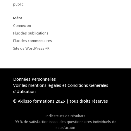
public
Méta
Connexion
Flux des publications
Flux des commentaires
Site de WordPress-FR
Données Personnelles
Voir les mentions légales et Conditions Générales
d’Utilisation
© Akilisso formations 2026 | tous droits réservés
Indicateurs de résultats
99 % de satisfaction issus des questionnaires individuels de
satisfaction