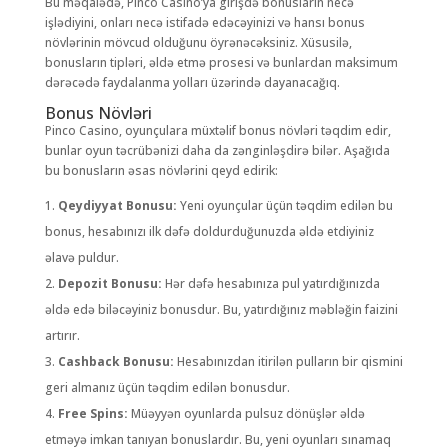
Bu məqalədə, Pinco Casino’ya girişdə bonusların necə
işlədiyini, onları necə istifadə edəcəyinizi və hansı bonus
növlərinin mövcud olduğunu öyrənəcəksiniz. Xüsusilə,
bonusların tipləri, əldə etmə prosesi və bunlardan maksimum
dərəcədə faydalanma yolları üzərində dayanacağıq.
Bonus Növləri
Pinco Casino, oyunçulara müxtəlif bonus növləri təqdim edir,
bunlar oyun təcrübənizi daha da zənginləşdirə bilər. Aşağıda
bu bonusların əsas növlərini qeyd edirik:
Qeydiyyat Bonusu:
Yeni oyunçular üçün təqdim edilən bu
bonus, hesabınızı ilk dəfə doldurduğunuzda əldə etdiyiniz
əlavə puldur.
Depozit Bonusu:
Hər dəfə hesabınıza pul yatırdığınızda
əldə edə biləcəyiniz bonusdur. Bu, yatırdığınız məbləğin faizini
artırır.
Cashback Bonusu:
Hesabınızdan itirilən pulların bir qismini
geri almanız üçün təqdim edilən bonusdur.
Free Spins:
Müəyyən oyunlarda pulsuz dönüşlər əldə
etməyə imkan tanıyan bonuslardır. Bu, yeni oyunları sınamaq