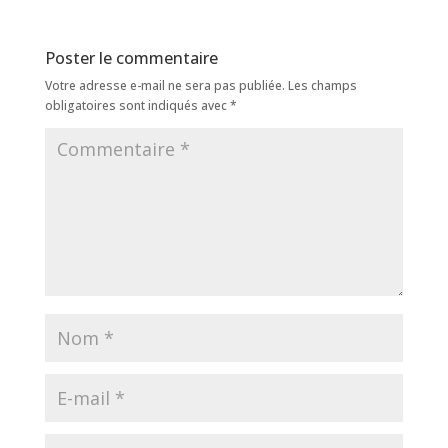
Poster le commentaire
Votre adresse e-mail ne sera pas publiée.
Les champs
obligatoires sont indiqués avec
*