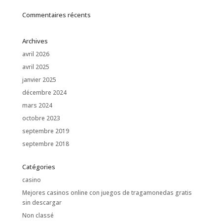
Commentaires récents
Archives
avril 2026
avril 2025
janvier 2025
décembre 2024
mars 2024
octobre 2023
septembre 2019
septembre 2018
Catégories
casino
Mejores casinos online con juegos de tragamonedas gratis
sin descargar
Non classé