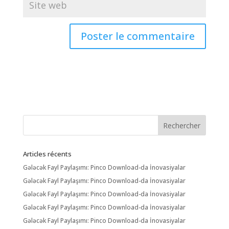
Articles récents
Gələcək Fayl Paylaşımı: Pinco Download-da İnovasiyalar
Gələcək Fayl Paylaşımı: Pinco Download-da İnovasiyalar
Gələcək Fayl Paylaşımı: Pinco Download-da İnovasiyalar
Gələcək Fayl Paylaşımı: Pinco Download-da İnovasiyalar
Gələcək Fayl Paylaşımı: Pinco Download-da İnovasiyalar