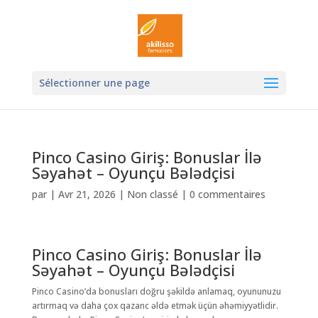
Ouvrir la
Sélectionner une page
Pinco Casino Giriş: Bonuslar İlə
Səyahət – Oyunçu Bələdçisi
par
|
Avr 21, 2026
|
Non classé
|
0 commentaires
Pinco Casino Giriş: Bonuslar İlə
Səyahət – Oyunçu Bələdçisi
Pinco Casino’da bonusları doğru şəkildə anlamaq, oyununuzu
artırmaq və daha çox qazanc əldə etmək üçün əhəmiyyətlidir.