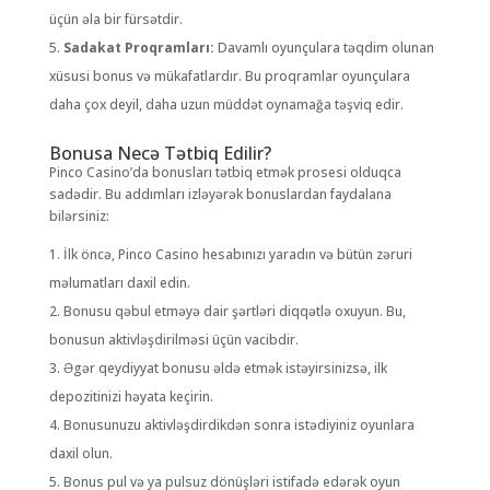
üçün əla bir fürsətdir.
Sadakat Proqramları:
Davamlı oyunçulara təqdim olunan
xüsusi bonus və mükafatlardır. Bu proqramlar oyunçulara
daha çox deyil, daha uzun müddət oynamağa təşviq edir.
Bonusa Necə Tətbiq Edilir?
Pinco Casino’da bonusları tətbiq etmək prosesi olduqca
sadədir. Bu addımları izləyərək bonuslardan faydalana
bilərsiniz:
İlk öncə, Pinco Casino hesabınızı yaradın və bütün zəruri
məlumatları daxil edin.
Bonusu qəbul etməyə dair şərtləri diqqətlə oxuyun. Bu,
bonusun aktivləşdirilməsi üçün vacibdir.
Əgər qeydiyyat bonusu əldə etmək istəyirsinizsə, ilk
depozitinizi həyata keçirin.
Bonusunuzu aktivləşdirdikdən sonra istədiyiniz oyunlara
daxil olun.
Bonus pul və ya pulsuz dönüşləri istifadə edərək oyun