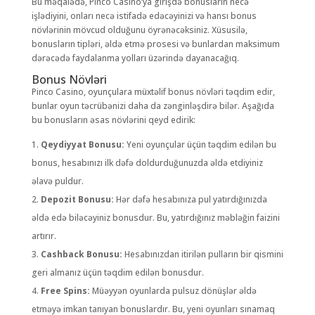
Bu məqalədə, Pinco Casino’ya girişdə bonusların necə
işlədiyini, onları necə istifadə edəcəyinizi və hansı bonus
növlərinin mövcud olduğunu öyrənəcəksiniz. Xüsusilə,
bonusların tipləri, əldə etmə prosesi və bunlardan maksimum
dərəcədə faydalanma yolları üzərində dayanacağıq.
Bonus Növləri
Pinco Casino, oyunçulara müxtəlif bonus növləri təqdim edir,
bunlar oyun təcrübənizi daha da zənginləşdirə bilər. Aşağıda
bu bonusların əsas növlərini qeyd edirik:
Qeydiyyat Bonusu:
Yeni oyunçular üçün təqdim edilən bu
bonus, hesabınızı ilk dəfə doldurduğunuzda əldə etdiyiniz
əlavə puldur.
Depozit Bonusu:
Hər dəfə hesabınıza pul yatırdığınızda
əldə edə biləcəyiniz bonusdur. Bu, yatırdığınız məbləğin faizini
artırır.
Cashback Bonusu:
Hesabınızdan itirilən pulların bir qismini
geri almanız üçün təqdim edilən bonusdur.
Free Spins:
Müəyyən oyunlarda pulsuz dönüşlər əldə
etməyə imkan tanıyan bonuslardır. Bu, yeni oyunları sınamaq