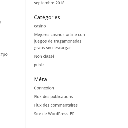
septembre 2018
Catégories
ы
casino
Mejores casinos online con
juegos de tragamonedas
gratis sin descargar
стро
Non classé
public
Méta
Connexion
Flux des publications
Flux des commentaires
м
Site de WordPress-FR