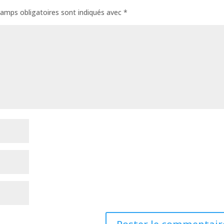
amps obligatoires sont indiqués avec
*