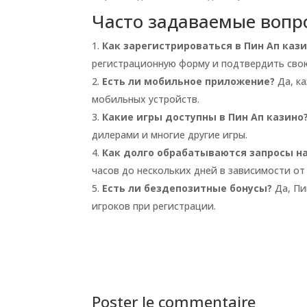
Часто задаваемые вопр
Как зарегистрироваться в Пин Ап каз
регистрационную форму и подтвердить сво
Есть ли мобильное приложение?
Да, к
мобильных устройств.
Какие игры доступны в Пин Ап казино
дилерами и многие другие игры.
Как долго обрабатываются запросы н
часов до нескольких дней в зависимости от
Есть ли бездепозитные бонусы?
Да, Пи
игроков при регистрации.
Poster le commentaire