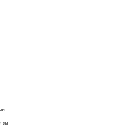
ми.
и вы