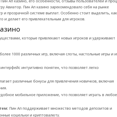
Пин Ап казино, его особенности, отзывы пользователей и про
гру Авиатор. Пин Ап казино зарекомендовало себя на рынке
р и прозрачной системе выплат. Особенно стоит выделить, ка
то и делает его привлекательным для игроков.
казино
муществами, которые привлекают новых игроков и удерживают
более 1000 различных игр, включая слоты, настольные игры и 
интерфейс интуитивно понятен, что позволяет легко
лагает различные бонусы для привлечения новичков, включая
ния.
удобное мобильное приложение, что позволяет играть в любо
тем:
Пин Ап поддерживает множество методов депозитов и
онные кошельки и криптовалюту.