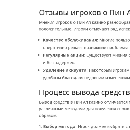
Отзывы игроков о Пин 
Мнения игроков о Пин Ап казино разнообра
положительные. Игроки отмечают ряд аспек
Качество обслуживания:
Многие пользо
оперативно решает возникшие проблемы.
Регулярные акции:
Существуют мнения о
и без задержек.
Удаление аккаунта:
Некоторым игрокам 
удобным благодаря недавним изменениям
Процесс вывода средств
Вывод средств в Пин Ап казино отличается 
различными методами для получения своих
образом:
Выбор метода:
Игрок должен выбрать спо