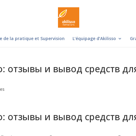
e de la pratique et Supervision
L’équipage d’Akilisso
Gr
: отзывы и вывод средств дл
res
: отзывы и вывод средств дл