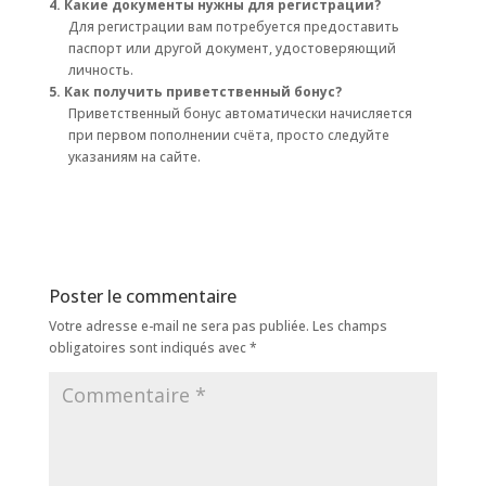
4. Какие документы нужны для регистрации?
Для регистрации вам потребуется предоставить
паспорт или другой документ, удостоверяющий
личность.
5. Как получить приветственный бонус?
Приветственный бонус автоматически начисляется
при первом пополнении счёта, просто следуйте
указаниям на сайте.
Poster le commentaire
Votre adresse e-mail ne sera pas publiée.
Les champs
obligatoires sont indiqués avec
*