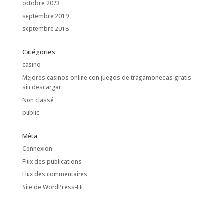
octobre 2023
septembre 2019
septembre 2018
Catégories
casino
Mejores casinos online con juegos de tragamonedas gratis
sin descargar
Non classé
public
Méta
Connexion
Flux des publications
Flux des commentaires
Site de WordPress-FR