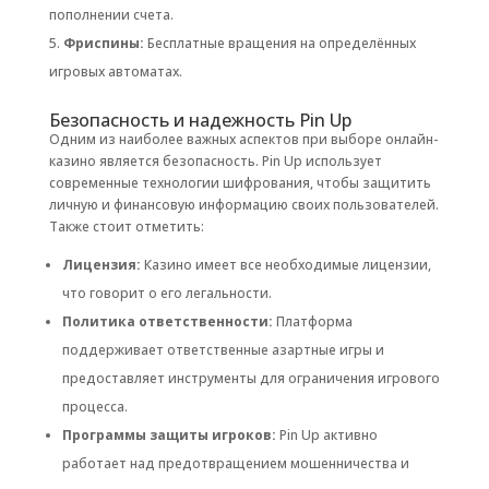
пополнении счета.
Фриспины:
Бесплатные вращения на определённых
игровых автоматах.
Безопасность и надежность Pin Up
Одним из наиболее важных аспектов при выборе онлайн-
казино является безопасность. Pin Up использует
современные технологии шифрования, чтобы защитить
личную и финансовую информацию своих пользователей.
Также стоит отметить:
Лицензия:
Казино имеет все необходимые лицензии,
что говорит о его легальности.
Политика ответственности:
Платформа
поддерживает ответственные азартные игры и
предоставляет инструменты для ограничения игрового
процесса.
Программы защиты игроков:
Pin Up активно
работает над предотвращением мошенничества и