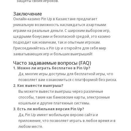
защиты своих игроков.
Заключение
Онлайн-казино Pin Up в Казахстане предлагает
уникальную возможность наслаждаться азартными
играми на реальные деньги. С широким выбором игр,
щедрыми бонусами и безопасной средой, это казино
подходит как новичкам, так и опытным игрокам.
Присоединяйтесь к Pin Up и откройте для себя мир
захватывающих игр и больших выигрышей!
Часто задаваемые вопросы (FAQ)
1. Можно ли играть бесплатно в Pin Up?
Да, многие игры доступны для бесплатной игры, что
позволяет вам ознакомиться с платформой без риска.
2. Как вывести выигрыш?
Вы можете вывести выигрыш через различные
способы, такие как банковские карты, электронные
кошельки и другие платежные системы.
3. Есть ли мобильная версия Pin Up?
Да, Pin Up имеет мобильную версию сайта и
приложение, что позволяет играть в любое время и в
любом месте.