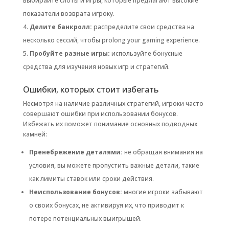
выбирайте слоты и игры, которые предлагают высокие
показатели возврата игроку.
Делите банкролл:
распределите свои средства на
несколько сессий, чтобы prolong your gaming experience.
Пробуйте разные игры:
используйте бонусные
средства для изучения новых игр и стратегий.
Ошибки, которых стоит избегать
Несмотря на наличие различных стратегий, игроки часто
совершают ошибки при использовании бонусов.
Избежать их поможет понимание основных подводных
камней:
Пренебрежение деталями:
не обращая внимания на
условия, вы можете пропустить важные детали, такие
как лимиты ставок или сроки действия.
Неиспользование бонусов:
многие игроки забывают
о своих бонусах, не активируя их, что приводит к
потере потенциальных выигрышей.