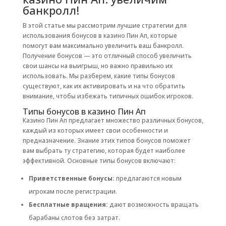
банкролл!
В этой статье мы рассмотрим лучшие стратегии для
использования бонусов в казино Пин Ап, которые
помогут вам максимально увеличить ваш банкролл.
Получение бонусов — это отличный способ увеличить
свои шансы на выигрыш, но важно правильно их
использовать. Мы разберем, какие типы бонусов
существуют, как их активировать и на что обратить
внимание, чтобы избежать типичных ошибок игроков.
Типы бонусов в казино Пин Ап
Казино Пин Ап предлагает множество различных бонусов,
каждый из которых имеет свои особенности и
предназначение. Знание этих типов бонусов поможет
вам выбрать ту стратегию, которая будет наиболее
эффективной. Основные типы бонусов включают:
Приветственные бонусы:
предлагаются новым
игрокам после регистрации.
Бесплатные вращения:
дают возможность вращать
барабаны слотов без затрат.