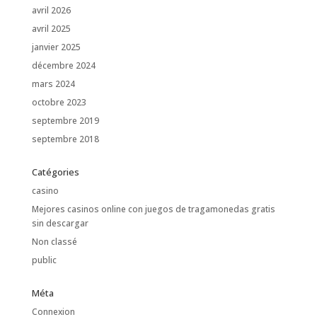
avril 2026
avril 2025
janvier 2025
décembre 2024
mars 2024
octobre 2023
septembre 2019
septembre 2018
Catégories
casino
Mejores casinos online con juegos de tragamonedas gratis
sin descargar
Non classé
public
Méta
Connexion