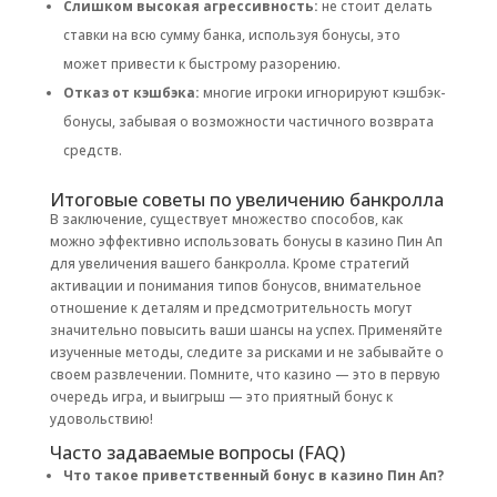
Слишком высокая агрессивность:
не стоит делать
ставки на всю сумму банка, используя бонусы, это
может привести к быстрому разорению.
Отказ от кэшбэка:
многие игроки игнорируют кэшбэк-
бонусы, забывая о возможности частичного возврата
средств.
Итоговые советы по увеличению банкролла
В заключение, существует множество способов, как
можно эффективно использовать бонусы в казино Пин Ап
для увеличения вашего банкролла. Кроме стратегий
активации и понимания типов бонусов, внимательное
отношение к деталям и предсмотрительность могут
значительно повысить ваши шансы на успех. Применяйте
изученные методы, следите за рисками и не забывайте о
своем развлечении. Помните, что казино — это в первую
очередь игра, и выигрыш — это приятный бонус к
удовольствию!
Часто задаваемые вопросы (FAQ)
Что такое приветственный бонус в казино Пин Ап?