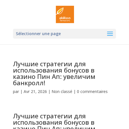
Ouvrir la
Sélectionner une page
Лучшие стратегии для
использования бонусов в
казино Пин Ап: увеличим
банкролл!
par
|
Avr 21, 2026
|
Non classé
|
0 commentaires
Лучшие стратегии для
использования бонусов в
казино Пин Ап: увеличим