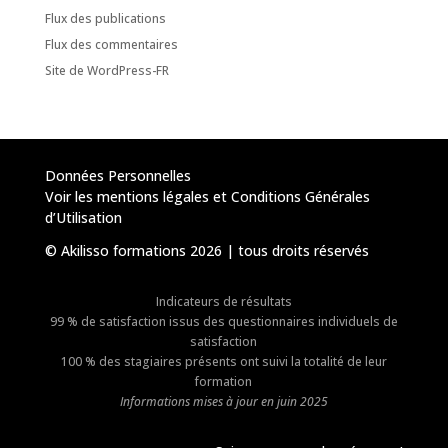
Flux des publications
Flux des commentaires
Site de WordPress-FR
Données Personnelles
Voir les mentions légales et Conditions Générales
d’Utilisation
© Akilisso formations 2026 | tous droits réservés
Indicateurs de résultats
99 % de satisfaction issus des questionnaires individuels de
satisfaction
100 % des stagiaires présents ont suivi la totalité de leur
formation
Informations mises à jour en juin 2025