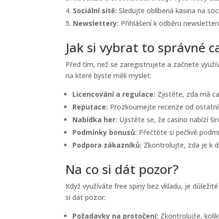
Sociální sítě:
Sledujte oblíbená kasina na sociá
Newslettery:
Přihlášení k odběru newsletter
Jak si vybrat to správné c
Před tím, než se zaregistrujete a začnete využív
na které byste měli myslet:
Licencování a regulace:
Zjistěte, zda má ca
Reputace:
Prozkoumejte recenze od ostatních
Nabídka her:
Ujistěte se, že casino nabízí šir
Podmínky bonusů:
Přečtěte si pečlivě podmí
Podpora zákazníků:
Zkontrolujte, zda je k d
Na co si dát pozor?
Když využíváte free spiny bez vkladu, je důležit
si dát pozor:
Požadavky na protočení:
Zkontrolujte, kolik