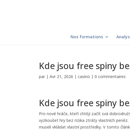
Nos formations
Analys
Kde jsou free spiny b
par
|
Avr 21, 2026
|
casino
|
0 commentaires
Kde jsou free spiny b
Pro nové hráče, kteří chtějí začít svá dobrodružst
vyzkoušet hry bez rizika ztráty vlastních peněz
museli vkládat vlastní prostředky. V tomto člán