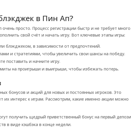
 блэкджек в Пин Ап?
п очень просто. Процесс регистрации быстр и не требует много
ополнить свой счёт и начать игру. Вот ключевые этапы игры:
и блэкджеком, в зависимости от предпочтений.
ами и стратегиями, чтобы увеличить свои шансы на победу.
те поставить и начните игру.
миты на проигрыши и выигрыши, чтобы избежать потерь.
в
ных бонусов и акций для новых и постоянных игроков. Это
т их интерес к играм. Рассмотрим, какие именно акции можно
гут получить щедрый приветственный бонус на первый депози
тв в виде кэшбэка в конце недели.