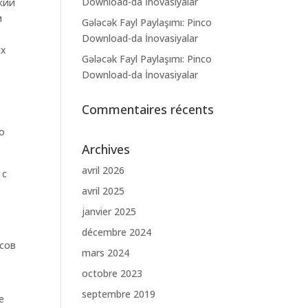
Download-da İnovasiyalar
кий
м
Gələcək Fayl Paylaşımı: Pinco
Download-da İnovasiyalar
ых
Gələcək Fayl Paylaşımı: Pinco
Download-da İnovasiyalar
Commentaires récents
о
Archives
avril 2026
 с
avril 2025
janvier 2025
décembre 2024
нсов
mars 2024
octobre 2023
septembre 2019
е