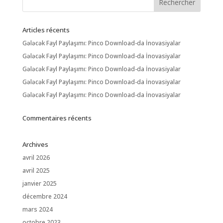
Articles récents
Gələcək Fayl Paylaşımı: Pinco Download-da İnovasiyalar
Gələcək Fayl Paylaşımı: Pinco Download-da İnovasiyalar
Gələcək Fayl Paylaşımı: Pinco Download-da İnovasiyalar
Gələcək Fayl Paylaşımı: Pinco Download-da İnovasiyalar
Gələcək Fayl Paylaşımı: Pinco Download-da İnovasiyalar
Commentaires récents
Archives
avril 2026
avril 2025
janvier 2025
décembre 2024
mars 2024
octobre 2023