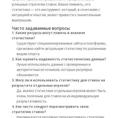
успешные стратегии ставок. Важно помнить, что
статистика — это инструмент, который, в сочетании с
интуицией и опытом, может привести к значительным
выигрышам.
Часто задаваемые вопросы
1. Какие ресурсы могут помочь в анализе
статистики?
Существуют специализированные сайты и платформы,
где можно найти актуальную статистику по различным
видам спорта.
2. Как оценить надежность статистических данных?
Лучше использовать данные с проверенных и
авторитетных источников, которые регулярно
обновляются.
3. Могу ли я использовать статистику для ставок на
результате отдельных игроков?
Да, анализ статистики отдельных игроков может быть
очень полезным для ставок на их индивидуальную
результативность.
4. Как часто следует пересматривать свою
стратегию ставок?
Рекомендуется регулярно пересматривать стратегию,