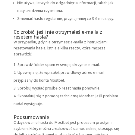
Nie używaj łatwych do odgadnięcia informacji, takich jak
daty urodzenia czy imiona.
Zmieniać hasło regularnie, przynajmniej co 3-6 miesięcy.
Co zrobić, jeśli nie otrzymałeś e-maila z
resetem hasła?
W przypadku, gdy nie otrzymasz e-maila z instrukcjami
resetowania hasła, istnieje kilka rzeczy, które możesz
sprawdzić:
Sprawdź folder spam w swojej skrzynce e-mail.
Upewnij się, że wpisałeś prawidłowy adres e-mail
przypisany do konta Mostbet.
Spróbuj wysłać prośbę o reset hasła ponownie.
Skontaktuj się z pomocą techniczną Mostbet, jeśli problem
nadal występuje.
Podsumowanie
Odzyskiwanie hasła do Mostbet jest procesem prostym i
szybkim, który można zrealizować samodzielnie, stosując się
do kilka kroków. Pamiętaj, aby dbać o bezpieczeństwo