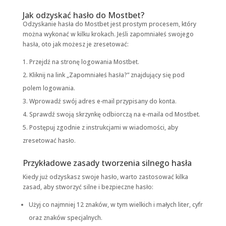
Jak odzyskać hasło do Mostbet?
Odzyskanie hasła do Mostbet jest prostym procesem, który
można wykonać w kilku krokach. Jeśli zapomniałeś swojego
hasła, oto jak możesz je zresetować:
Przejdź na stronę logowania Mostbet.
Kliknij na link „Zapomniałeś hasła?” znajdujący się pod
polem logowania.
Wprowadź swój adres e-mail przypisany do konta.
Sprawdź swoją skrzynkę odbiorczą na e-maila od Mostbet.
Postępuj zgodnie z instrukcjami w wiadomości, aby
zresetować hasło.
Przykładowe zasady tworzenia silnego hasła
Kiedy już odzyskasz swoje hasło, warto zastosować kilka
zasad, aby stworzyć silne i bezpieczne hasło:
Użyj co najmniej 12 znaków, w tym wielkich i małych liter, cyfr
oraz znaków specjalnych.