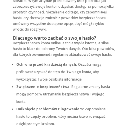
Mostbet. W tym artykule przedstawimy krok po kroku, jak
zabezpieczyć swoje konto i odzyskać dostęp za pomocą kilku
prostych czynności. Niezależnie od tego, czy zapomniałeś
hasła, czy chcesz je zmienić z powodów bezpieczeństwa,
omówimy wszystkie dostępne opcje, abyś mógł szybko
wrócić do rozgrywki.
Dlaczego warto zadbać o swoje hasło?
Bezpieczeństwo konta online jest niezwykle istotne, a silne
hasło to klucz do ochrony Twoich danych. Oto kilka powodów,
dla których powinieneś regularnie aktualizować swoje hasło:
Ochrona przed kradzieżą danych:
Oszuści mogą
próbować uzyskać dostęp do Twojego konta, aby
wykorzystać Twoje osobiste informacje.
Zwiększenie bezpieczeństwa:
Regularne zmiany hasła
mogą pomóc w utrzymaniu bezpieczeństwa Twojego
konta.
Uniknięcie problemów z logowaniem:
Zapomniane
hasło to częsty problem, który można łatwo rozwiązać
dzięki prostym krokom.