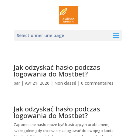
Ouvrir la
Sélectionner une page
Jak odzyskać hasło podczas
logowania do Mostbet?
par
|
Avr 21, 2026
|
Non classé
|
0 commentaires
Jak odzyskać hasło podczas
logowania do Mostbet?
Zapomniane hasło może być frustrującym problemem,
szczególnie gdy chcesz się zalogować do swojego konta