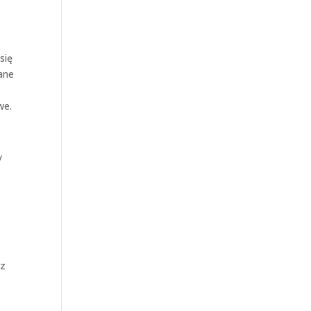
się
ane
we.
y
 z