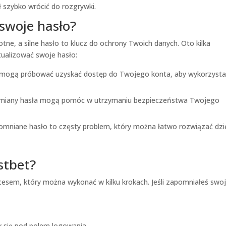
szybko wrócić do rozgrywki.
swoje hasło?
tne, a silne hasło to klucz do ochrony Twoich danych. Oto kilka
tualizować swoje hasło:
mogą próbować uzyskać dostęp do Twojego konta, aby wykorzyst
miany hasła mogą pomóc w utrzymaniu bezpieczeństwa Twojego
mniane hasło to częsty problem, który można łatwo rozwiązać dzi
stbet?
cesem, który można wykonać w kilku krokach. Jeśli zapomniałeś swo
cy się pod polem logowania.