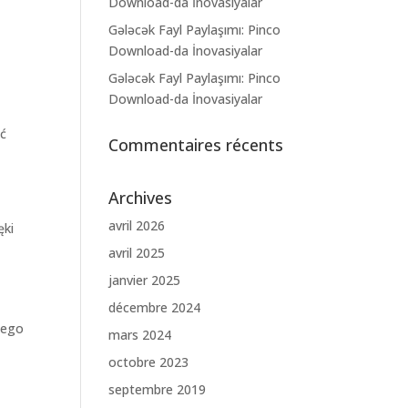
Download-da İnovasiyalar
Gələcək Fayl Paylaşımı: Pinco
Download-da İnovasiyalar
Gələcək Fayl Paylaşımı: Pinco
Download-da İnovasiyalar
ać
Commentaires récents
Archives
avril 2026
ęki
avril 2025
janvier 2025
décembre 2024
jego
mars 2024
octobre 2023
septembre 2019