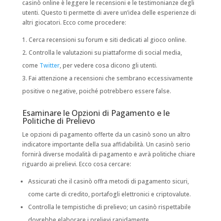
casinò online è leggere le recensioni e le testimonianze degli
utenti. Questo ti permette di avere un’idea delle esperienze di
altri giocatori. Ecco come procedere:
Cerca recensioni su forum e siti dedicati al gioco online.
Controlla le valutazioni su piattaforme di social media,
come
Twitter
, per vedere cosa dicono gli utenti.
Fai attenzione a recensioni che sembrano eccessivamente
positive o negative, poiché potrebbero essere false.
Esaminare le Opzioni di Pagamento e le
Politiche di Prelievo
Le opzioni di pagamento offerte da un casinò sono un altro
indicatore importante della sua affidabilità. Un casinò serio
fornirà diverse modalità di pagamento e avrà politiche chiare
riguardo ai prelievi. Ecco cosa cercare:
Assicurati che il casinò offra metodi di pagamento sicuri,
come carte di credito, portafogli elettronici e criptovalute.
Controlla le tempistiche di prelievo; un casinò rispettabile
dovrebbe elaborare i prelievi rapidamente.