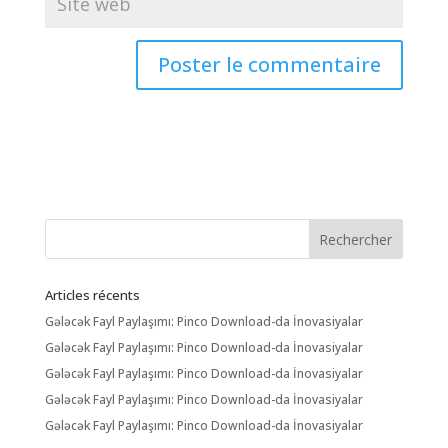
Articles récents
Gələcək Fayl Paylaşımı: Pinco Download-da İnovasiyalar
Gələcək Fayl Paylaşımı: Pinco Download-da İnovasiyalar
Gələcək Fayl Paylaşımı: Pinco Download-da İnovasiyalar
Gələcək Fayl Paylaşımı: Pinco Download-da İnovasiyalar
Gələcək Fayl Paylaşımı: Pinco Download-da İnovasiyalar