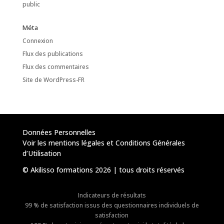
public
Méta
Connexion
Flux des publications
Flux des commentaires
Site de WordPress-FR
Données Personnelles
Voir les mentions légales et Conditions Générales
d’Utilisation
© Akilisso formations 2026 | tous droits réservés
Indicateurs de résultats
99 % de satisfaction issus des questionnaires individuels de
satisfaction