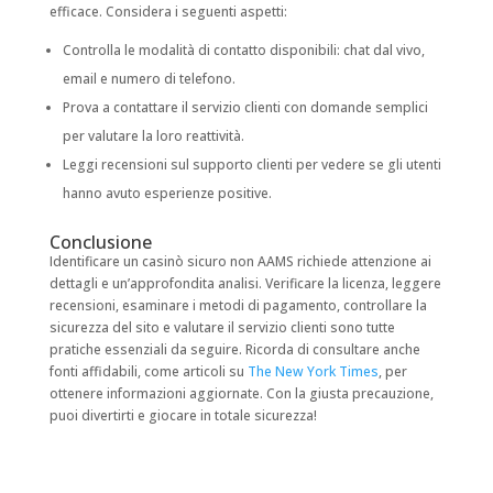
efficace. Considera i seguenti aspetti:
Controlla le modalità di contatto disponibili: chat dal vivo,
email e numero di telefono.
Prova a contattare il servizio clienti con domande semplici
per valutare la loro reattività.
Leggi recensioni sul supporto clienti per vedere se gli utenti
hanno avuto esperienze positive.
Conclusione
Identificare un casinò sicuro non AAMS richiede attenzione ai
dettagli e un’approfondita analisi. Verificare la licenza, leggere
recensioni, esaminare i metodi di pagamento, controllare la
sicurezza del sito e valutare il servizio clienti sono tutte
pratiche essenziali da seguire. Ricorda di consultare anche
fonti affidabili, come articoli su
The New York Times
, per
ottenere informazioni aggiornate. Con la giusta precauzione,
puoi divertirti e giocare in totale sicurezza!