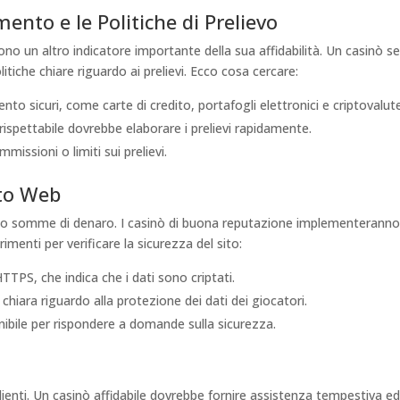
nto e le Politiche di Prelievo
o un altro indicatore importante della sua affidabilità. Un casinò se
tiche chiare riguardo ai prelievi. Ecco cosa cercare:
nto sicuri, come carte di credito, portafogli elettronici e criptovalut
 rispettabile dovrebbe elaborare i prelievi rapidamente.
missioni o limiti sui prelievi.
ito Web
cano somme di denaro. I casinò di buona reputazione implementerann
menti per verificare la sicurezza del sito:
HTTPS, che indica che i dati sono criptati.
y chiara riguardo alla protezione dei dati dei giocatori.
ponibile per rispondere a domande sulla sicurezza.
ienti. Un casinò affidabile dovrebbe fornire assistenza tempestiva e