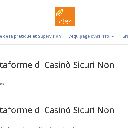
e de la pratique et Supervision
L’équipage d’Akilisso
Gr
ttaforme di Casinò Sicuri Non
res
ttaforme di Casinò Sicuri Non