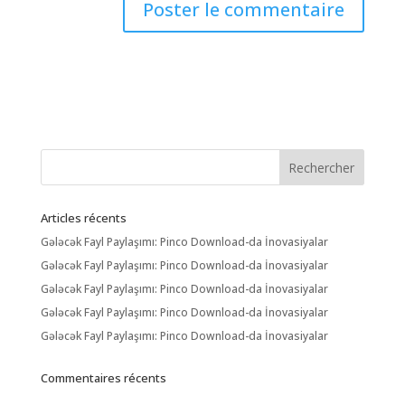
Articles récents
Gələcək Fayl Paylaşımı: Pinco Download-da İnovasiyalar
Gələcək Fayl Paylaşımı: Pinco Download-da İnovasiyalar
Gələcək Fayl Paylaşımı: Pinco Download-da İnovasiyalar
Gələcək Fayl Paylaşımı: Pinco Download-da İnovasiyalar
Gələcək Fayl Paylaşımı: Pinco Download-da İnovasiyalar
Commentaires récents