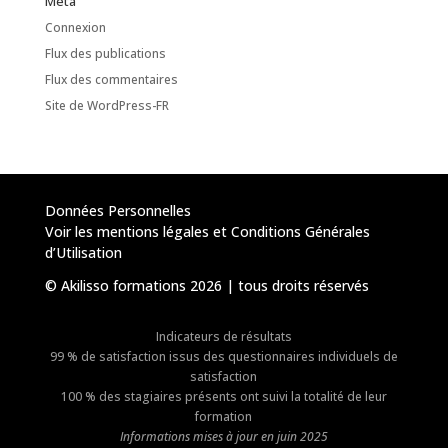
Méta
Connexion
Flux des publications
Flux des commentaires
Site de WordPress-FR
Données Personnelles
Voir les mentions légales et Conditions Générales
d’Utilisation
© Akilisso formations 2026 | tous droits réservés
Indicateurs de résultats
99 % de satisfaction issus des questionnaires individuels de
satisfaction
100 % des stagiaires présents ont suivi la totalité de leur
formation
Informations mises à jour en juin 2025