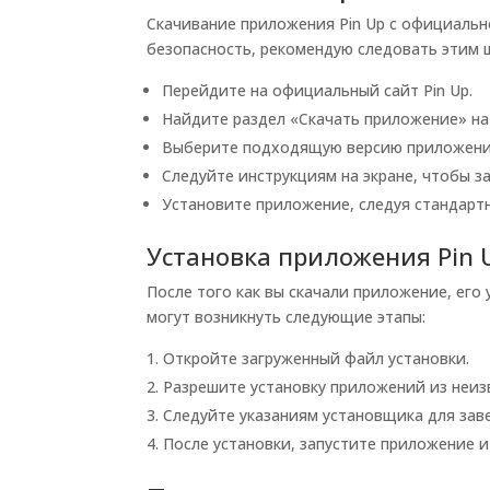
Скачивание приложения Pin Up с официально
безопасность, рекомендую следовать этим 
Перейдите на официальный сайт Pin Up.
Найдите раздел «Скачать приложение» на
Выберите подходящую версию приложения 
Следуйте инструкциям на экране, чтобы з
Установите приложение, следуя стандарт
Установка приложения Pin 
После того как вы скачали приложение, его 
могут возникнуть следующие этапы:
Откройте загруженный файл установки.
Разрешите установку приложений из неизв
Следуйте указаниям установщика для зав
После установки, запустите приложение и