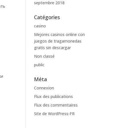
septembre 2018
ать
Catégories
casino
Mejores casinos online con
juegos de tragamonedas
gratis sin descargar
Non classé
public
ки
Méta
Connexion
Flux des publications
Flux des commentaires
Site de WordPress-FR