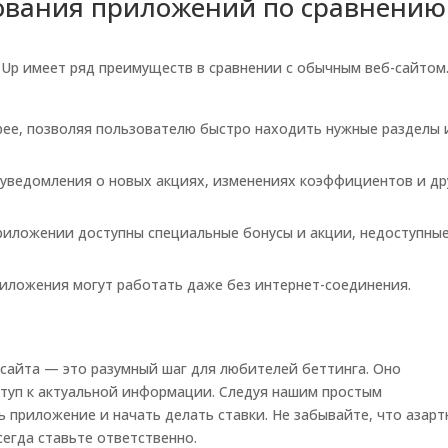
ования приложений по сравнению
Up имеет ряд преимуществ в сравнении с обычным веб-сайтом.
ее, позволяя пользователю быстро находить нужные разделы 
уведомления о новых акциях, изменениях коэффициентов и др
риложении доступны специальные бонусы и акции, недоступные
иложения могут работать даже без интернет-соединения.
 сайта — это разумный шаг для любителей беттинга. Оно
ступ к актуальной информации. Следуя нашим простым
 приложение и начать делать ставки. Не забывайте, что азар
сегда ставьте ответственно.