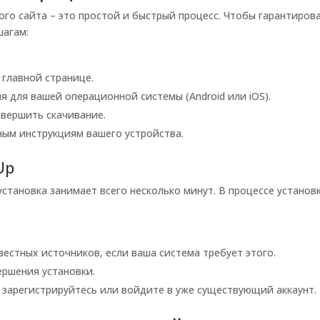
го сайта – это простой и быстрый процесс. Чтобы гарантиров
шагам:
 главной странице.
для вашей операционной системы (Android или iOS).
авершить скачивание.
ным инструкциям вашего устройства.
Up
установка занимает всего несколько минут. В процессе установ
естных источников, если ваша система требует этого.
ершения установки.
 зарегистрируйтесь или войдите в уже существующий аккаунт.