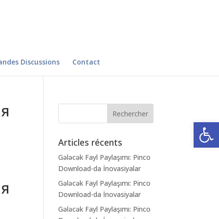
andes Discussions
Contact
ля
Ouvrir la
Articles récents
Gələcək Fayl Paylaşımı: Pinco
Download-da İnovasiyalar
ля
Gələcək Fayl Paylaşımı: Pinco
Download-da İnovasiyalar
Gələcək Fayl Paylaşımı: Pinco