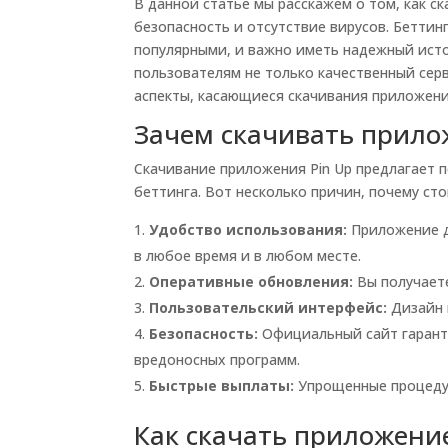
В данной статье мы расскажем о том, как с
безопасность и отсутствие вирусов. Беттин
популярными, и важно иметь надежный исто
пользователям не только качественный серв
аспекты, касающиеся скачивания приложения
Зачем скачивать прило
Скачивание приложения Pin Up предлагает 
беттинга. Вот несколько причин, почему ст
Удобство использования:
Приложение д
в любое время и в любом месте.
Оперативные обновления:
Вы получает
Пользовательский интерфейс:
Дизайн 
Безопасность:
Официальный сайт гаранти
вредоносных программ.
Быстрые выплаты:
Упрощенные процеду
Как скачать приложени