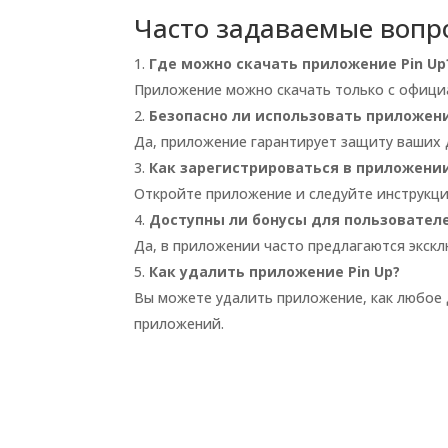
Часто задаваемые вопр
Где можно скачать приложение Pin Up
Приложение можно скачать только с официа
Безопасно ли использовать приложени
Да, приложение гарантирует защиту ваших 
Как зарегистрироваться в приложени
Откройте приложение и следуйте инструкция
Доступны ли бонусы для пользовател
Да, в приложении часто предлагаются экскл
Как удалить приложение Pin Up?
Вы можете удалить приложение, как любое д
приложений.