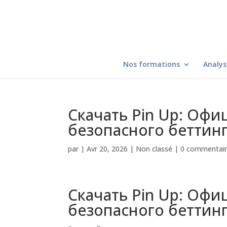
Nos formations
Analys
Скачать Pin Up: Офи
безопасного беттин
par
|
Avr 20, 2026
|
Non classé
|
0 commentai
Скачать Pin Up: Офи
безопасного беттин