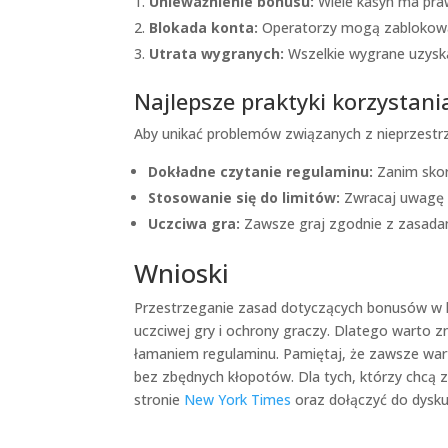
Unieważnienie bonusu:
Wiele kasyn ma pra
Blokada konta:
Operatorzy mogą zablokowa
Utrata wygranych:
Wszelkie wygrane uzysk
Najlepsze praktyki korzystan
Aby unikać problemów związanych z nieprzestr
Dokładne czytanie regulaminu:
Zanim skor
Stosowanie się do limitów:
Zwracaj uwagę n
Uczciwa gra:
Zawsze graj zgodnie z zasadam
Wnioski
Przestrzeganie zasad dotyczących bonusów w ka
uczciwej gry i ochrony graczy. Dlatego warto z
łamaniem regulaminu. Pamiętaj, że zawsze war
bez zbędnych kłopotów. Dla tych, którzy chcą z
stronie
New York Times
oraz dołączyć do dysku