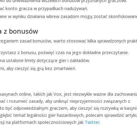
wo do unieważnienia wszelkich bonusów przyznanych graczowi.
ć konto gracza w przypadkach nadużywań.
ane w wyniku działania wbrew zasadom mogą zostać skonfiskowan
ia z bonusów
zeganiem zasad bonusów, warto stosować kilka sprawdzonych prakt
zystasz z bonusu, poświęć czas na jego dokładne przeczytanie.
a ustalone limity dotyczące gier i zakładów.
i, aby cieszyć się grą bez zmartwień.
synach online, takich jak Vox, jest niezwykle ważne dla zachowani
nać i rozumieć zasady, aby uniknąć nieprzyjemności związanych z
to być odpowiedzialnym graczem, aby cieszyć się rozrywką w kasyn
głębić temat legalności gier hazardowych, polecam sprawdzić artyk
sji na platformach społecznościowych jak
Twitter
.