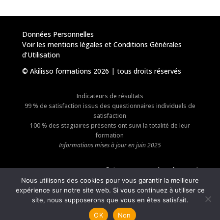
Données Personnelles
Voir les mentions légales et Conditions Générales
d’Utilisation
© Akilisso formations 2026 | tous droits réservés
Indicateurs de résultats
99 % de satisfaction issus des questionnaires individuels de
satisfaction
100 % des stagiaires présents ont suivi la totalité de leur
formation
Informations mises à jour en juin 2025
Suivez-nous sur les réseaux !
Nous utilisons des cookies pour vous garantir la meilleure
expérience sur notre site web. Si vous continuez à utiliser ce
site, nous supposerons que vous en êtes satisfait.
OK
Non