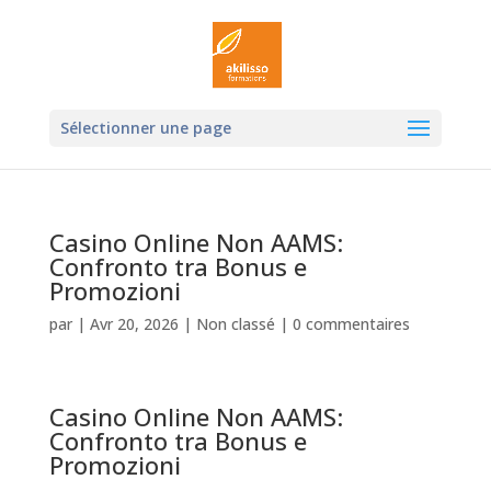
Ouvrir la
Sélectionner une page
Casino Online Non AAMS:
Confronto tra Bonus e
Promozioni
par
|
Avr 20, 2026
|
Non classé
|
0 commentaires
Casino Online Non AAMS:
Confronto tra Bonus e
Promozioni