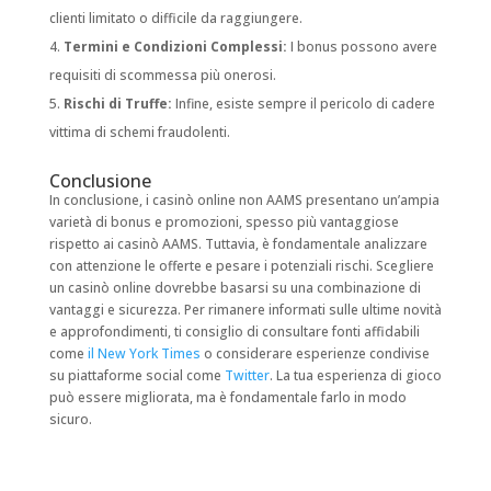
clienti limitato o difficile da raggiungere.
Termini e Condizioni Complessi:
I bonus possono avere
requisiti di scommessa più onerosi.
Rischi di Truffe:
Infine, esiste sempre il pericolo di cadere
vittima di schemi fraudolenti.
Conclusione
In conclusione, i casinò online non AAMS presentano un’ampia
varietà di bonus e promozioni, spesso più vantaggiose
rispetto ai casinò AAMS. Tuttavia, è fondamentale analizzare
con attenzione le offerte e pesare i potenziali rischi. Scegliere
un casinò online dovrebbe basarsi su una combinazione di
vantaggi e sicurezza. Per rimanere informati sulle ultime novità
e approfondimenti, ti consiglio di consultare fonti affidabili
come
il New York Times
o considerare esperienze condivise
su piattaforme social come
Twitter
. La tua esperienza di gioco
può essere migliorata, ma è fondamentale farlo in modo
sicuro.