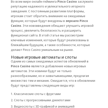
Во всем мире онлайн-гейминга
Pinco Casino
заслужило
репутацию надежного и увлекательного игорного
заведения. С постоянным развитием платформы,
игрокам стоит обратить внимание на ожидаемые
функции, которые будут внедрены в
зеркало Pinco
Casino
. Эти нововведения обещают улучшить игровой
процесс, увеличить безопасность и расширить
функционал сайта. В этой статье мы рассмотрим
ключевые изменения, которые будут реализованы в
ближайшем будущем, а также особенности, которые
делают Pinco Casino уникальным на рынке.
Новые игровые автоматы и слоты
Одним из самых ожидаемых аспектов обновлений в
Pinco Casino
является добавление новых игровых
автоматов. Эти новинки будут не только
разнообразными, но и захватывающими, предлагая
множество тем и механик. Ожидается, что в обновлении
будут представлены следующие виды игр:
Классические слоты с фруктами
Слоты с прогрессивными джекпотами
Видеослоты с 3D-графикой и анимацией