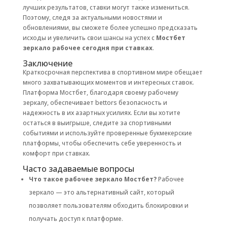
лучших результатов, ставки могут также измениться.
Поэтому, следя за актуальными новостями и
обновлениями, вы сможете более успешно предсказать
исходы и увеличить свои шансы на успех с
Мостбет
зеркало рабочее сегодня при ставках
.
Заключение
Краткосрочная перспектива в спортивном мире обещает
много захватывающих моментов и интересных ставок.
Платформа Мостбет, благодаря своему рабочему
зеркалу, обеспечивает bettors безопасность и
надежность в их азартных усилиях. Если вы хотите
остаться в выигрыше, следите за спортивными
событиями и используйте проверенные букмекерские
платформы, чтобы обеспечить себе уверенность и
комфорт при ставках.
Часто задаваемые вопросы
Что такое рабочее зеркало Мостбет?
Рабочее
зеркало — это альтернативный сайт, который
позволяет пользователям обходить блокировки и
получать доступ к платформе.