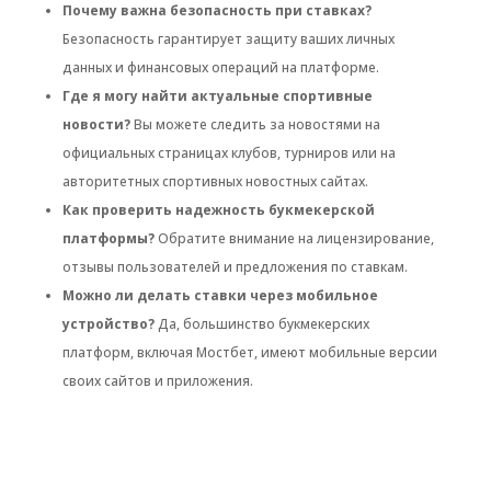
Почему важна безопасность при ставках?
Безопасность гарантирует защиту ваших личных
данных и финансовых операций на платформе.
Где я могу найти актуальные спортивные
новости?
Вы можете следить за новостями на
официальных страницах клубов, турниров или на
авторитетных спортивных новостных сайтах.
Как проверить надежность букмекерской
платформы?
Обратите внимание на лицензирование,
отзывы пользователей и предложения по ставкам.
Можно ли делать ставки через мобильное
устройство?
Да, большинство букмекерских
платформ, включая Мостбет, имеют мобильные версии
своих сайтов и приложения.