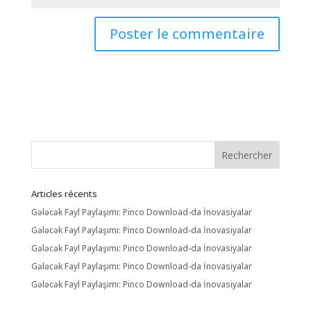
Articles récents
Gələcək Fayl Paylaşımı: Pinco Download-da İnovasiyalar
Gələcək Fayl Paylaşımı: Pinco Download-da İnovasiyalar
Gələcək Fayl Paylaşımı: Pinco Download-da İnovasiyalar
Gələcək Fayl Paylaşımı: Pinco Download-da İnovasiyalar
Gələcək Fayl Paylaşımı: Pinco Download-da İnovasiyalar