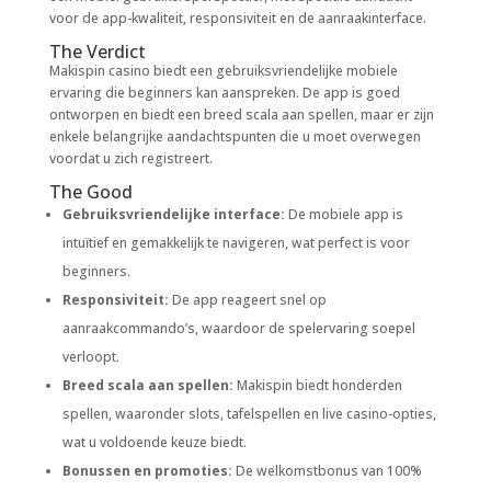
voor de app-kwaliteit, responsiviteit en de aanraakinterface.
The Verdict
Makispin casino biedt een gebruiksvriendelijke mobiele
ervaring die beginners kan aanspreken. De app is goed
ontworpen en biedt een breed scala aan spellen, maar er zijn
enkele belangrijke aandachtspunten die u moet overwegen
voordat u zich registreert.
The Good
Gebruiksvriendelijke interface:
De mobiele app is
intuïtief en gemakkelijk te navigeren, wat perfect is voor
beginners.
Responsiviteit:
De app reageert snel op
aanraakcommando’s, waardoor de spelervaring soepel
verloopt.
Breed scala aan spellen:
Makispin biedt honderden
spellen, waaronder slots, tafelspellen en live casino-opties,
wat u voldoende keuze biedt.
Bonussen en promoties:
De welkomstbonus van 100%