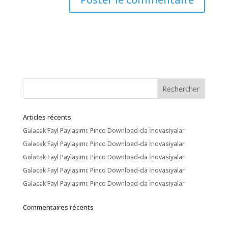
Articles récents
Gələcək Fayl Paylaşımı: Pinco Download-da İnovasiyalar
Gələcək Fayl Paylaşımı: Pinco Download-da İnovasiyalar
Gələcək Fayl Paylaşımı: Pinco Download-da İnovasiyalar
Gələcək Fayl Paylaşımı: Pinco Download-da İnovasiyalar
Gələcək Fayl Paylaşımı: Pinco Download-da İnovasiyalar
Commentaires récents