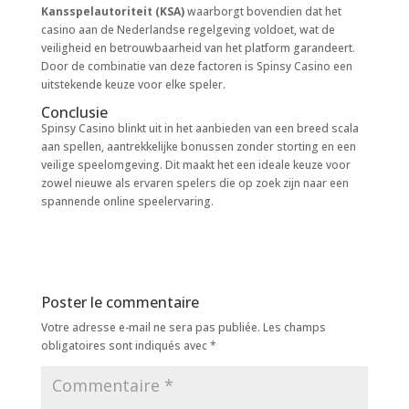
Kansspelautoriteit (KSA)
waarborgt bovendien dat het
casino aan de Nederlandse regelgeving voldoet, wat de
veiligheid en betrouwbaarheid van het platform garandeert.
Door de combinatie van deze factoren is Spinsy Casino een
uitstekende keuze voor elke speler.
Conclusie
Spinsy Casino blinkt uit in het aanbieden van een breed scala
aan spellen, aantrekkelijke bonussen zonder storting en een
veilige speelomgeving. Dit maakt het een ideale keuze voor
zowel nieuwe als ervaren spelers die op zoek zijn naar een
spannende online speelervaring.
Poster le commentaire
Votre adresse e-mail ne sera pas publiée.
Les champs
obligatoires sont indiqués avec
*