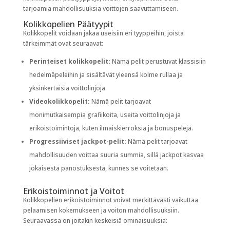
tarjoamia mahdollisuuksia voittojen saavuttamiseen.
Kolikkopelien Päätyypit
Kolikkopelit voidaan jakaa useisiin eri tyyppeihin, joista
tärkeimmät ovat seuraavat:
Perinteiset kolikkopelit:
Nämä pelit perustuvat klassisiin
hedelmäpeleihin ja sisältävät yleensä kolme rullaa ja
yksinkertaisia voittolinjoja.
Videokolikkopelit:
Nämä pelit tarjoavat
monimutkaisempia grafiikoita, useita voittolinjoja ja
erikoistoimintoja, kuten ilmaiskierroksia ja bonuspelejä.
Progressiiviset jackpot-pelit:
Nämä pelit tarjoavat
mahdollisuuden voittaa suuria summia, sillä jackpot kasvaa
jokaisesta panostuksesta, kunnes se voitetaan.
Erikoistoiminnot ja Voitot
Kolikkopelien erikoistoiminnot voivat merkittävästi vaikuttaa
pelaamisen kokemukseen ja voiton mahdollisuuksiin.
Seuraavassa on joitakin keskeisiä ominaisuuksia: