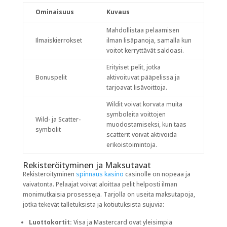
Ominaisuus
Kuvaus
Mahdollistaa pelaamisen
Ilmaiskierrokset
ilman lisäpanoja, samalla kun
voitot kerryttävät saldoasi.
Erityiset pelit, jotka
Bonuspelit
aktivoituvat pääpelissä ja
tarjoavat lisävoittoja.
Wildit voivat korvata muita
symboleita voittojen
Wild- ja Scatter-
muodostamiseksi, kun taas
symbolit
scatterit voivat aktivoida
erikoistoimintoja.
Rekisteröityminen ja Maksutavat
Rekisteröityminen
spinnaus kasino
casinolle on nopeaa ja
vaivatonta. Pelaajat voivat aloittaa pelit helposti ilman
monimutkaisia prosesseja. Tarjolla on useita maksutapoja,
jotka tekevät talletuksista ja kotiutuksista sujuvia:
Luottokortit:
Visa ja Mastercard ovat yleisimpiä