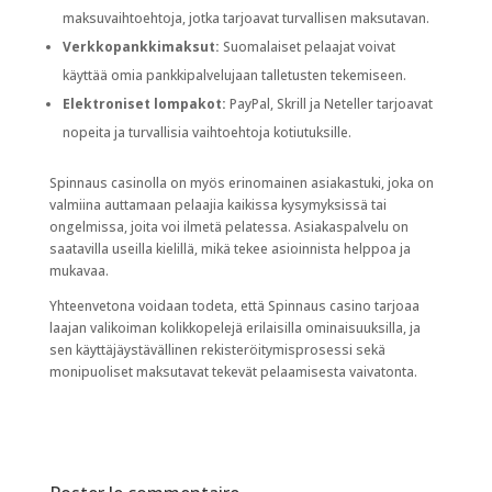
maksuvaihtoehtoja, jotka tarjoavat turvallisen maksutavan.
Verkkopankkimaksut:
Suomalaiset pelaajat voivat
käyttää omia pankkipalvelujaan talletusten tekemiseen.
Elektroniset lompakot:
PayPal, Skrill ja Neteller tarjoavat
nopeita ja turvallisia vaihtoehtoja kotiutuksille.
Spinnaus casinolla on myös erinomainen asiakastuki, joka on
valmiina auttamaan pelaajia kaikissa kysymyksissä tai
ongelmissa, joita voi ilmetä pelatessa. Asiakaspalvelu on
saatavilla useilla kielillä, mikä tekee asioinnista helppoa ja
mukavaa.
Yhteenvetona voidaan todeta, että Spinnaus casino tarjoaa
laajan valikoiman kolikkopelejä erilaisilla ominaisuuksilla, ja
sen käyttäjäystävällinen rekisteröitymisprosessi sekä
monipuoliset maksutavat tekevät pelaamisesta vaivatonta.