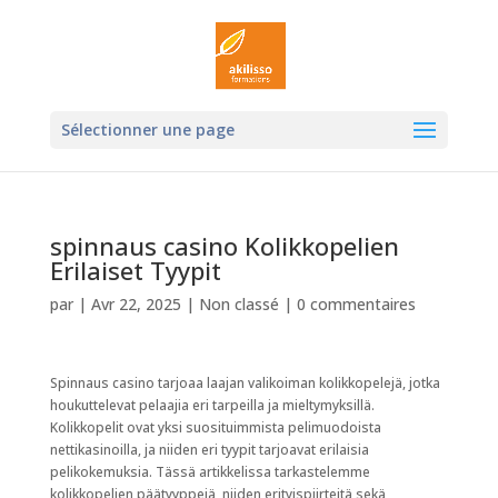
Ouvrir la
Sélectionner une page
spinnaus casino Kolikkopelien
Erilaiset Tyypit
par
|
Avr 22, 2025
|
Non classé
|
0 commentaires
Spinnaus casino tarjoaa laajan valikoiman kolikkopelejä, jotka
houkuttelevat pelaajia eri tarpeilla ja mieltymyksillä.
Kolikkopelit ovat yksi suosituimmista pelimuodoista
nettikasinoilla, ja niiden eri tyypit tarjoavat erilaisia
pelikokemuksia. Tässä artikkelissa tarkastelemme
kolikkopelien päätyyppejä, niiden erityispiirteitä sekä