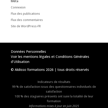
Méta
Connexion
Flux des publications
Flux des commentaires
Site de WordPress-FR
Données Personnelles
Voir les mentions légales et Conditions Générales
d’Utilisation
© Akilisso formations 2026 | tous droits réservés
Indicateurs de résultats
99 % de satisfaction issus des questionnaires individuels de
satisfaction
100 % des stagiaires présents ont suivi la totalité de leur
formation
Informations mises à jour en juin 2025