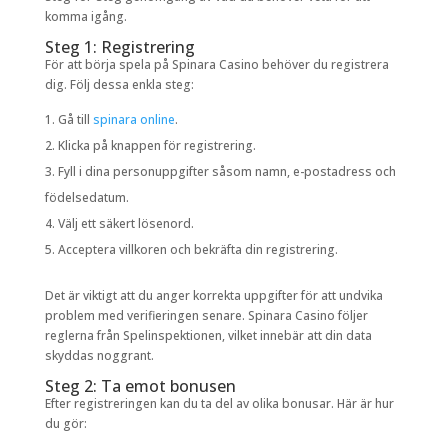
komma igång.
Steg 1: Registrering
För att börja spela på Spinara Casino behöver du registrera
dig. Följ dessa enkla steg:
Gå till
spinara online
.
Klicka på knappen för registrering.
Fyll i dina personuppgifter såsom namn, e-postadress och
födelsedatum.
Välj ett säkert lösenord.
Acceptera villkoren och bekräfta din registrering.
Det är viktigt att du anger korrekta uppgifter för att undvika
problem med verifieringen senare. Spinara Casino följer
reglerna från Spelinspektionen, vilket innebär att din data
skyddas noggrant.
Steg 2: Ta emot bonusen
Efter registreringen kan du ta del av olika bonusar. Här är hur
du gör: