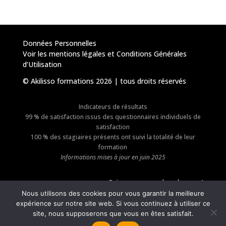
Données Personnelles
Voir les mentions légales et Conditions Générales
d’Utilisation
© Akilisso formations 2026 | tous droits réservés
Indicateurs de résultats
99 % de satisfaction issus des questionnaires individuels de
satisfaction
100 % des stagiaires présents ont suivi la totalité de leur
formation
Informations mises à jour en juin 2025
Suivez-nous sur les réseaux !
Nous utilisons des cookies pour vous garantir la meilleure
expérience sur notre site web. Si vous continuez à utiliser ce
site, nous supposerons que vous en êtes satisfait.