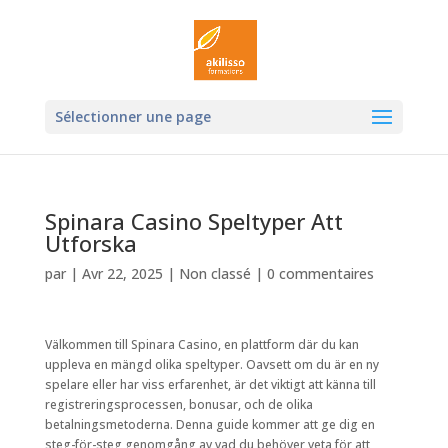
Ouvrir la
Sélectionner une page
Spinara Casino Speltyper Att
Utforska
par
|
Avr 22, 2025
|
Non classé
|
0 commentaires
Välkommen till Spinara Casino, en plattform där du kan
uppleva en mängd olika speltyper. Oavsett om du är en ny
spelare eller har viss erfarenhet, är det viktigt att känna till
registreringsprocessen, bonusar, och de olika
betalningsmetoderna. Denna guide kommer att ge dig en
steg-för-steg genomgång av vad du behöver veta för att