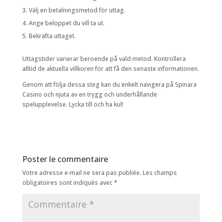
Välj en betalningsmetod för uttag.
Ange beloppet du vill ta ut.
Bekräfta uttaget.
Uttagstider varierar beroende på vald metod. Kontrollera
alltid de aktuella villkoren för att få den senaste informationen.
Genom att följa dessa steg kan du enkelt navigera på Spinara
Casino och njuta av en trygg och underhållande
spelupplevelse. Lycka till och ha kul!
Poster le commentaire
Votre adresse e-mail ne sera pas publiée.
Les champs
obligatoires sont indiqués avec
*