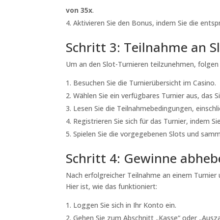
von 35x
.
Aktivieren Sie den Bonus, indem Sie die ents
Schritt 3: Teilnahme an S
Um an den Slot-Turnieren teilzunehmen, folgen S
Besuchen Sie die Turnierübersicht im Casino.
Wählen Sie ein verfügbares Turnier aus, das Si
Lesen Sie die Teilnahmebedingungen, einschli
Registrieren Sie sich für das Turnier, indem Si
Spielen Sie die vorgegebenen Slots und samm
Schritt 4: Gewinne abhe
Nach erfolgreicher Teilnahme an einem Turnier
Hier ist, wie das funktioniert:
Loggen Sie sich in Ihr Konto ein.
Gehen Sie zum Abschnitt „Kasse“ oder „Ausz