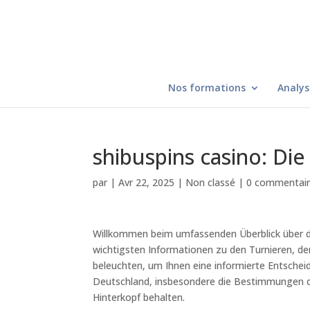
Nos formations
Analys
shibuspins casino: Die
par
|
Avr 22, 2025
|
Non classé
|
0 commentai
Willkommen beim umfassenden Überblick über d
wichtigsten Informationen zu den Turnieren, d
beleuchten, um Ihnen eine informierte Entscheid
Deutschland, insbesondere die Bestimmungen 
Hinterkopf behalten.