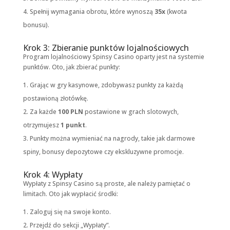
Spełnij wymagania obrotu, które wynoszą
35x
(kwota
bonusu).
Krok 3: Zbieranie punktów lojalnościowych
Program lojalnościowy Spinsy Casino oparty jest na systemie
punktów. Oto, jak zbierać punkty:
Grając w gry kasynowe, zdobywasz punkty za każdą
postawioną złotówkę.
Za każde
100 PLN
postawione w grach slotowych,
otrzymujesz
1 punkt
.
Punkty można wymieniać na nagrody, takie jak darmowe
spiny, bonusy depozytowe czy ekskluzywne promocje.
Krok 4: Wypłaty
Wypłaty z Spinsy Casino są proste, ale należy pamiętać o
limitach. Oto jak wypłacić środki:
Zaloguj się na swoje konto.
Przejdź do sekcji „Wypłaty”.