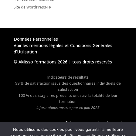
Site de WordPress-FR
Données Personnelles
Voir les mentions légales et Conditions Générales
d’Utilisation
© Akilisso formations 2026 | tous droits réservés
Indicateurs de résultats
99 % de satisfaction issus des questionnaires individuels de
satisfaction
100 % des stagiaires présents ont suivi la totalité de leur
formation
Informations mises à jour en juin 2025
Suivez-nous sur les réseaux !
Nous utilisons des cookies pour vous garantir la meilleure
expérience sur notre site web. Si vous continuez à utiliser ce