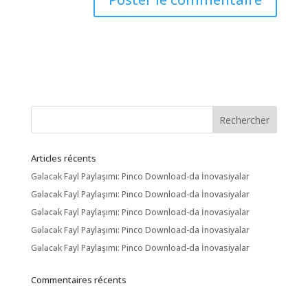
Articles récents
Gələcək Fayl Paylaşımı: Pinco Download-da İnovasiyalar
Gələcək Fayl Paylaşımı: Pinco Download-da İnovasiyalar
Gələcək Fayl Paylaşımı: Pinco Download-da İnovasiyalar
Gələcək Fayl Paylaşımı: Pinco Download-da İnovasiyalar
Gələcək Fayl Paylaşımı: Pinco Download-da İnovasiyalar
Commentaires récents