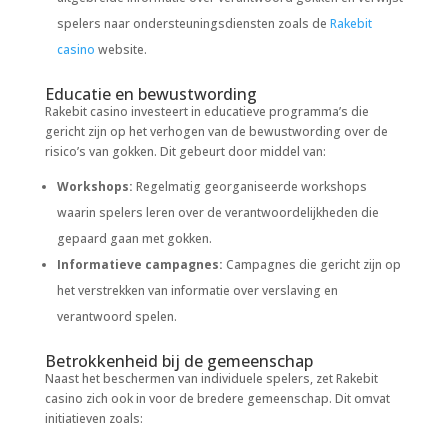
spelers naar ondersteuningsdiensten zoals de
Rakebit
casino
website.
Educatie en bewustwording
Rakebit casino investeert in educatieve programma’s die
gericht zijn op het verhogen van de bewustwording over de
risico’s van gokken. Dit gebeurt door middel van:
Workshops:
Regelmatig georganiseerde workshops
waarin spelers leren over de verantwoordelijkheden die
gepaard gaan met gokken.
Informatieve campagnes:
Campagnes die gericht zijn op
het verstrekken van informatie over verslaving en
verantwoord spelen.
Betrokkenheid bij de gemeenschap
Naast het beschermen van individuele spelers, zet Rakebit
casino zich ook in voor de bredere gemeenschap. Dit omvat
initiatieven zoals: