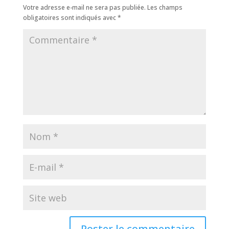
Votre adresse e-mail ne sera pas publiée.
Les champs
obligatoires sont indiqués avec
*