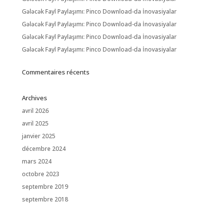
Gələcək Fayl Paylaşımı: Pinco Download-da İnovasiyalar
Gələcək Fayl Paylaşımı: Pinco Download-da İnovasiyalar
Gələcək Fayl Paylaşımı: Pinco Download-da İnovasiyalar
Gələcək Fayl Paylaşımı: Pinco Download-da İnovasiyalar
Commentaires récents
Archives
avril 2026
avril 2025
janvier 2025
décembre 2024
mars 2024
octobre 2023
septembre 2019
septembre 2018