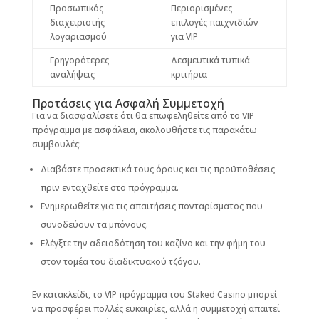
Προσωπικός
Περιορισμένες
διαχειριστής
επιλογές παιχνιδιών
λογαριασμού
για VIP
Γρηγορότερες
Δεσμευτικά τυπικά
αναλήψεις
κριτήρια
Προτάσεις για Ασφαλή Συμμετοχή
Για να διασφαλίσετε ότι θα επωφεληθείτε από το VIP
πρόγραμμα με ασφάλεια, ακολουθήστε τις παρακάτω
συμβουλές:
Διαβάστε προσεκτικά τους όρους και τις προϋποθέσεις
πριν ενταχθείτε στο πρόγραμμα.
Ενημερωθείτε για τις απαιτήσεις πονταρίσματος που
συνοδεύουν τα μπόνους.
Ελέγξτε την αδειοδότηση του καζίνο και την φήμη του
στον τομέα του διαδικτυακού τζόγου.
Εν κατακλείδι, το VIP πρόγραμμα του Staked Casino μπορεί
να προσφέρει πολλές ευκαιρίες, αλλά η συμμετοχή απαιτεί