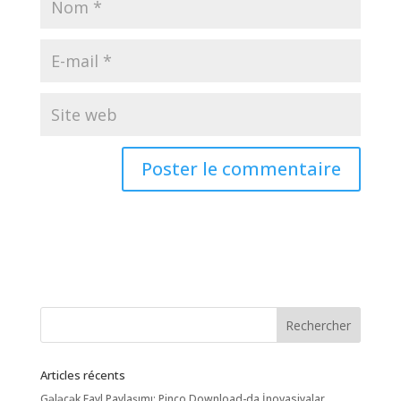
Articles récents
Gələcək Fayl Paylaşımı: Pinco Download-da İnovasiyalar