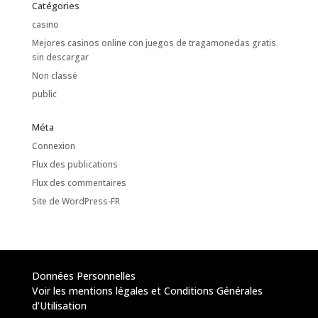
Catégories
casino
Mejores casinos online con juegos de tragamonedas gratis
sin descargar
Non classé
public
Méta
Connexion
Flux des publications
Flux des commentaires
Site de WordPress-FR
Données Personnelles
Voir les mentions légales et Conditions Générales
d’Utilisation