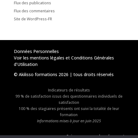
Flux des publications
Flux des commentaires
Site de WordPress-FR
Données Personnelles
Voir les mentions légales et Conditions Générales
d’Utilisation
© Akilisso formations 2026 | tous droits réservés
Indicateurs de résultats
99 % de satisfaction issus des questionnaires individuels de
satisfaction
100 % des stagiaires présents ont suivi la totalité de leur
formation
Informations mises à jour en juin 2025
Suivez-nous sur les réseaux !