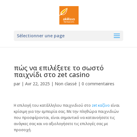
Ouvrir la
Sélectionner une page
πώς να επιλέξετε το σωστό
παιχνίδι στο zet casino
par
|
Avr 22, 2025
|
Non classé
|
0 commentaires
Η επιλογή του κατάλληλου παιχνιδιού στο
zet καζίνο
είναι
κρίσιμη για την εμπειρία σας. Με την πληθώρα παιχνιδιών
που προσφέρονται, είναι σημαντικό να κατανοήσετε τις
ανάγκες σας και να αξιολογήσετε τις επιλογές σας με
προσοχή.