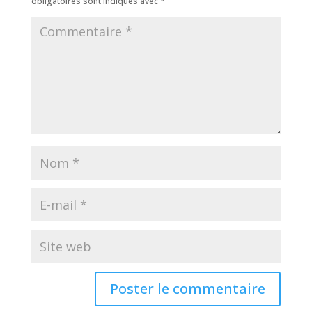
obligatoires sont indiqués avec
*