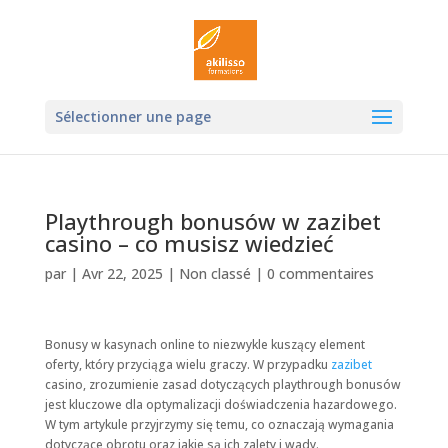
Ouvrir la
Sélectionner une page
Playthrough bonusów w zazibet
casino – co musisz wiedzieć
par
|
Avr 22, 2025
|
Non classé
|
0 commentaires
Bonusy w kasynach online to niezwykle kuszący element
oferty, który przyciąga wielu graczy. W przypadku
zazibet
casino, zrozumienie zasad dotyczących playthrough bonusów
jest kluczowe dla optymalizacji doświadczenia hazardowego.
W tym artykule przyjrzymy się temu, co oznaczają wymagania
dotyczące obrotu oraz jakie są ich zalety i wady.