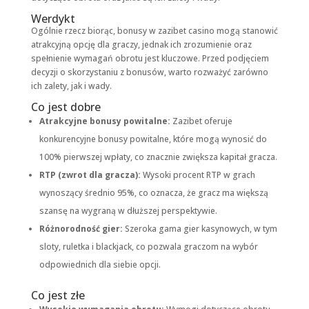
Werdykt
Ogólnie rzecz biorąc, bonusy w zazibet casino mogą stanowić
atrakcyjną opcję dla graczy, jednak ich zrozumienie oraz
spełnienie wymagań obrotu jest kluczowe. Przed podjęciem
decyzji o skorzystaniu z bonusów, warto rozważyć zarówno
ich zalety, jak i wady.
Co jest dobre
Atrakcyjne bonusy powitalne:
Zazibet oferuje
konkurencyjne bonusy powitalne, które mogą wynosić do
100% pierwszej wpłaty, co znacznie zwiększa kapitał gracza.
RTP (zwrot dla gracza):
Wysoki procent RTP w grach
wynoszący średnio 95%, co oznacza, że gracz ma większą
szansę na wygraną w dłuższej perspektywie.
Różnorodność gier:
Szeroka gama gier kasynowych, w tym
sloty, ruletka i blackjack, co pozwala graczom na wybór
odpowiednich dla siebie opcji.
Co jest złe