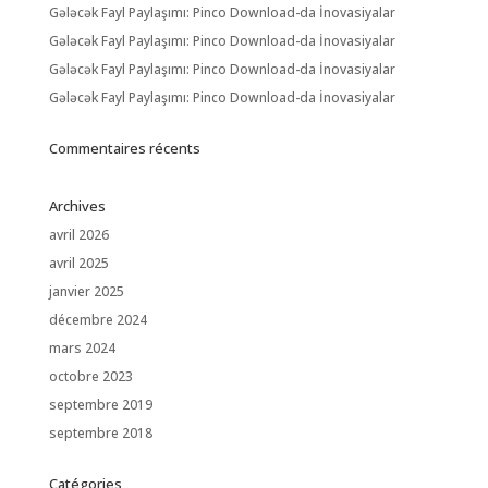
Gələcək Fayl Paylaşımı: Pinco Download-da İnovasiyalar
Gələcək Fayl Paylaşımı: Pinco Download-da İnovasiyalar
Gələcək Fayl Paylaşımı: Pinco Download-da İnovasiyalar
Gələcək Fayl Paylaşımı: Pinco Download-da İnovasiyalar
Commentaires récents
Archives
avril 2026
avril 2025
janvier 2025
décembre 2024
mars 2024
octobre 2023
septembre 2019
septembre 2018
Catégories