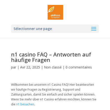
Ouvrir la
Sélectionner une page
n1 casino FAQ – Antworten auf
häufige Fragen
par
|
Avr 22, 2025
|
Non classé
|
0 commentaires
Willkommen bei unserem n1 Casino FAQ! Hier beantworten
wir häufige Fragen zu Registrierung, Support und
Zahlungsarten, damit Sie einfach und sicher spielen können.
Wenn Sie mehr über n1 Casino erfahren möchten, können Sie
die
n1 besuchen
.