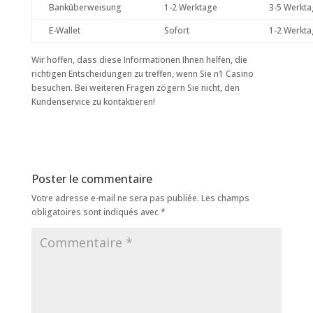
Banküberweisung
1-2 Werktage
3-5 Werkt
E-Wallet
Sofort
1-2 Werkt
Wir hoffen, dass diese Informationen Ihnen helfen, die
richtigen Entscheidungen zu treffen, wenn Sie n1 Casino
besuchen. Bei weiteren Fragen zögern Sie nicht, den
Kundenservice zu kontaktieren!
Poster le commentaire
Votre adresse e-mail ne sera pas publiée.
Les champs
obligatoires sont indiqués avec
*