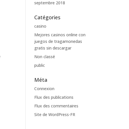
septembre 2018
Catégories
casino
Mejores casinos online con
juegos de tragamonedas
gratis sin descargar
e
Non classé
public
Méta
Connexion
Flux des publications
Flux des commentaires
Site de WordPress-FR