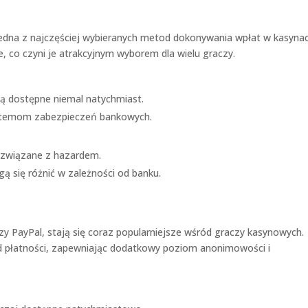
to jedna z najczęściej wybieranych metod dokonywania wpłat w kasyna
e, co czyni je atrakcyjnym wyborem dla wielu graczy.
 są dostępne niemal natychmiast.
ystemom zabezpieczeń bankowych.
 związane z hazardem.
ą się różnić w zależności od banku.
er czy PayPal, stają się coraz popularniejsze wśród graczy kasynowych.
od płatności, zapewniając dodatkowy poziom anonimowości i