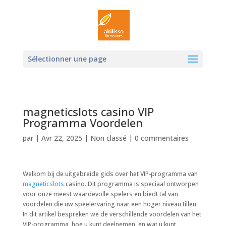
Ouvrir la
Sélectionner une page
magneticslots casino VIP
Programma Voordelen
par
|
Avr 22, 2025
|
Non classé
|
0 commentaires
Welkom bij de uitgebreide gids over het VIP-programma van
magneticslots
casino. Dit programma is speciaal ontworpen
voor onze meest waardevolle spelers en biedt tal van
voordelen die uw speelervaring naar een hoger niveau tillen.
In dit artikel bespreken we de verschillende voordelen van het
VIP-programma, hoe u kunt deelnemen, en wat u kunt