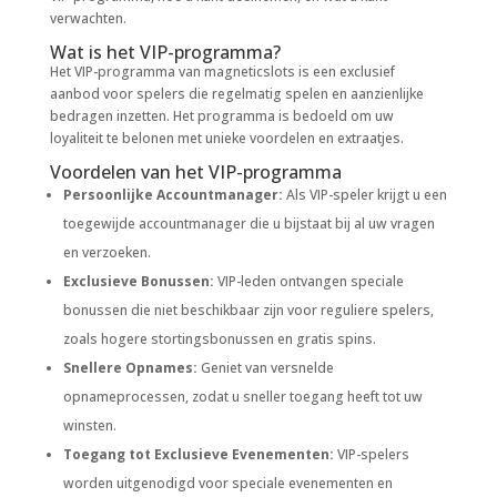
verwachten.
Wat is het VIP-programma?
Het VIP-programma van magneticslots is een exclusief
aanbod voor spelers die regelmatig spelen en aanzienlijke
bedragen inzetten. Het programma is bedoeld om uw
loyaliteit te belonen met unieke voordelen en extraatjes.
Voordelen van het VIP-programma
Persoonlijke Accountmanager:
Als VIP-speler krijgt u een
toegewijde accountmanager die u bijstaat bij al uw vragen
en verzoeken.
Exclusieve Bonussen:
VIP-leden ontvangen speciale
bonussen die niet beschikbaar zijn voor reguliere spelers,
zoals hogere stortingsbonussen en gratis spins.
Snellere Opnames:
Geniet van versnelde
opnameprocessen, zodat u sneller toegang heeft tot uw
winsten.
Toegang tot Exclusieve Evenementen:
VIP-spelers
worden uitgenodigd voor speciale evenementen en