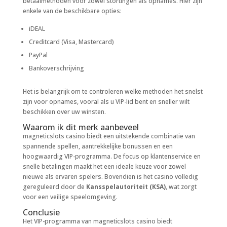
betaalmethoden voor zowel stortingen als opnames. Hier zijn
enkele van de beschikbare opties:
iDEAL
Creditcard (Visa, Mastercard)
PayPal
Bankoverschrijving
Het is belangrijk om te controleren welke methoden het snelst
zijn voor opnames, vooral als u VIP-lid bent en sneller wilt
beschikken over uw winsten.
Waarom ik dit merk aanbeveel
magneticslots casino biedt een uitstekende combinatie van
spannende spellen, aantrekkelijke bonussen en een
hoogwaardig VIP-programma. De focus op klantenservice en
snelle betalingen maakt het een ideale keuze voor zowel
nieuwe als ervaren spelers. Bovendien is het casino volledig
gereguleerd door de
Kansspelautoriteit (KSA)
, wat zorgt
voor een veilige speelomgeving.
Conclusie
Het VIP-programma van magneticslots casino biedt