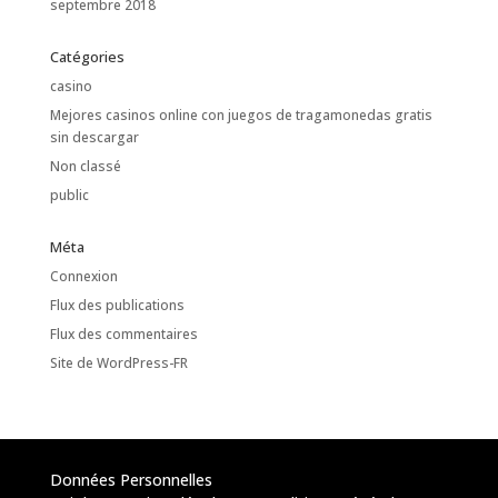
septembre 2018
Catégories
casino
Mejores casinos online con juegos de tragamonedas gratis
sin descargar
Non classé
public
Méta
Connexion
Flux des publications
Flux des commentaires
Site de WordPress-FR
Données Personnelles