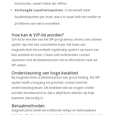
toernooien, zowel online als offline.
Verhoogde Loyaliteitspunten:
U verzamelt meer
loyaliteitspunten per inzet, wat u in staat stelt om sneller te
profiteren van extra voordelen.
Hoe kan ik VIP-lid worden?
Om lid te worden van het VIP-programma, moet u een actieve
speler zijn met een consistente inzet. Het team van
magneticslots beoordeelt regelmatig spelers op basis van
hun activiteit en inzet. U kunt ook rechtstreeks contact
opnemen met de klantenservice om te informeren naar uw
VIP-status.
Ondersteuning van hoge kwaliteit
Bij magneticslots is klantenservice van groot belang. Als VIP-
speler heeft u toegang tot prioritair contact met het
ondersteuningsteam. Dit betekent dat uw vragen sneller
worden beantwoord en dat u altijd kunt rekenen op hulp
wanneer dat nodig is.
Betaalmethoden
magneticslots biedt verschillende veilige en betrouwbare