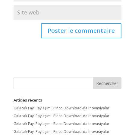
Articles récents
Gələcək Fayl Paylaşımı: Pinco Download-da İnovasiyalar
Gələcək Fayl Paylaşımı: Pinco Download-da İnovasiyalar
Gələcək Fayl Paylaşımı: Pinco Download-da İnovasiyalar
Gələcək Fayl Paylaşımı: Pinco Download-da İnovasiyalar