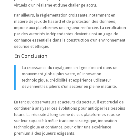
virtuels d’un réalisme et d’une challenge accru.
Par ailleurs, la réglementation croissante, notamment en
matière de jeux de hasard et de protection des données,
impose aux plateformes une rigueur renforcée. La certification
par des autorités indépendantes devient ainsi un gage de
confiance essentielle dans la construction d’un environnement
sécurisé et éthique.
En Conclusion
La croissance du royalgame en ligne s’inscrit dans un
mouvement global plus vaste, où innovation
technologique, crédibilité et expérience utilisateur
deviennent les piliers d’un secteur en pleine maturité.
En tant qu’observateurs et acteurs du secteur, il est crucial de
continuer à analyser ces évolutions pour anticiper les besoins
futurs. La réussite à long terme de ces plateformes repose
sur leur capacité à mêler tradition stratégique, innovation
technologique et confiance, pour offrir une expérience
premium à des joueurs exigeants.