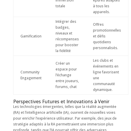
immersion
épurés adaptés
totale
à tous les
appareils.
Intégrer des
Offres
badges,
promotionnelles
niveaux et
Gamification
et défis
récompenses
quotidiens
pour booster
personnalisés.
la fidélité
Les clubs et
Créer un
événements en
espace pour
Community
ligne favorisent
l’échange
Engagement
une
entre joueurs,
communauté
forums, chat
dynamique.
Perspectives Futures et Innovations à Venir
Les technologies émergentes, telles que la réalité augmentée
(RA) et l’intelligence artificielle (IA), ouvrent de nouvelles voies
pour enrichir l’expérience utilisateur. Par exemple, des jeux de
stratégie adaptés à la RA permettraient une immersion plus
profonde, tandis que l’IA pourrait offrir des adversaires