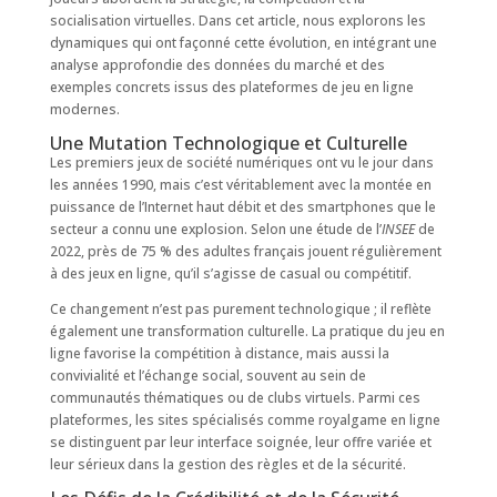
socialisation virtuelles. Dans cet article, nous explorons les
dynamiques qui ont façonné cette évolution, en intégrant une
analyse approfondie des données du marché et des
exemples concrets issus des plateformes de jeu en ligne
modernes.
Une Mutation Technologique et Culturelle
Les premiers jeux de société numériques ont vu le jour dans
les années 1990, mais c’est véritablement avec la montée en
puissance de l’Internet haut débit et des smartphones que le
secteur a connu une explosion. Selon une étude de l’
INSEE
de
2022, près de 75 % des adultes français jouent régulièrement
à des jeux en ligne, qu’il s’agisse de casual ou compétitif.
Ce changement n’est pas purement technologique ; il reflète
également une transformation culturelle. La pratique du jeu en
ligne favorise la compétition à distance, mais aussi la
convivialité et l’échange social, souvent au sein de
communautés thématiques ou de clubs virtuels. Parmi ces
plateformes, les sites spécialisés comme royalgame en ligne
se distinguent par leur interface soignée, leur offre variée et
leur sérieux dans la gestion des règles et de la sécurité.