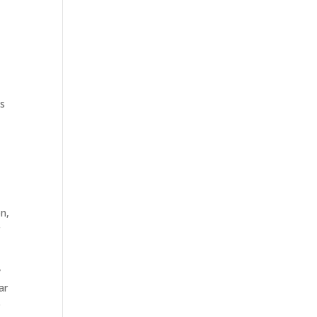
as
n,
r
y
ar
o