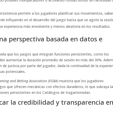
ndo posibles multiplicadores o activando rondas bonus sin necesidad 
rsistencia permite a los jugadores planificar sus movimientos, sabi
rán influyendo en el desarrollo del juego hasta que se agote la sesió
na experiencia más envolvente y menos aleatoria en los resultados.
Una perspectiva basada en datos e
revela que los juegos que integran funciones persistentes, como los
ueden aumentar la duración promedio de sesión en más del 30%. Adem
de justicia por parte del jugador, dada la continuidad de la experie
as potenciales.
ming and Betting Association (EGBA)
muestra que los jugadores
gos que ofrecen mecánicas con efectos duraderos, lo que subraya l
ciones persistentes en los Catálogos de tragamonedas.
icar la credibilidad y transparencia e