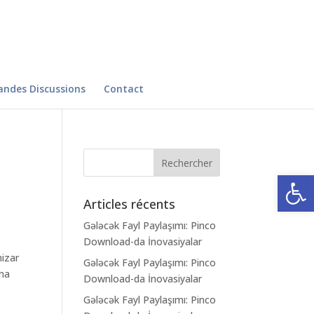
andes Discussions
Contact
Ouvrir la
Articles récents
Gələcək Fayl Paylaşımı: Pinco
Download-da İnovasiyalar
mizar
Gələcək Fayl Paylaşımı: Pinco
Una
Download-da İnovasiyalar
Gələcək Fayl Paylaşımı: Pinco