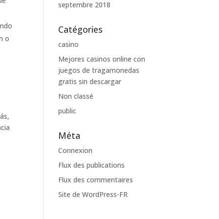
de
septembre 2018
endo
Catégories
n o
casino
Mejores casinos online con
juegos de tragamonedas
gratis sin descargar
Non classé
public
ás,
ncia
Méta
Connexion
Flux des publications
a
Flux des commentaires
n
Site de WordPress-FR