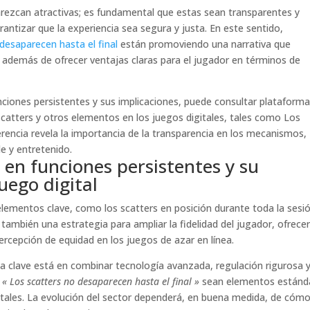
arezcan atractivas; es fundamental que estas sean transparentes y
antizar que la experiencia sea segura y justa. En este sentido,
desaparecen hasta el final
están promoviendo una narrativa que
o, además de ofrecer ventajas claras para el jugador en términos de
nciones persistentes y sus implicaciones, puede consultar plataform
scatters y otros elementos en los juegos digitales, tales como Los
erencia revela la importancia de la transparencia en los mecanismos,
e y entretenido.
 en funciones persistentes y su
uego digital
ementos clave, como los scatters en posición durante toda la sesió
también una estrategia para ampliar la fidelidad del jugador, ofrece
ercepción de equidad en los juegos de azar en línea.
 la clave está en combinar tecnología avanzada, regulación rigurosa 
o
« Los scatters no desaparecen hasta el final »
sean elementos estánd
tales. La evolución del sector dependerá, en buena medida, de cóm