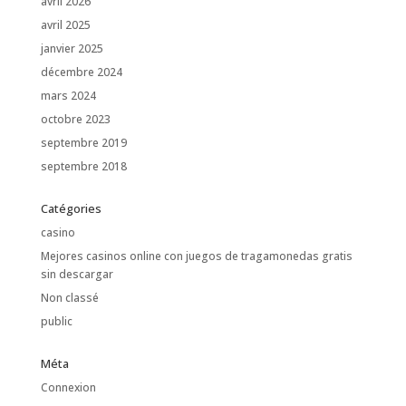
avril 2026
avril 2025
janvier 2025
décembre 2024
mars 2024
octobre 2023
septembre 2019
septembre 2018
Catégories
casino
Mejores casinos online con juegos de tragamonedas gratis
sin descargar
Non classé
public
Méta
Connexion