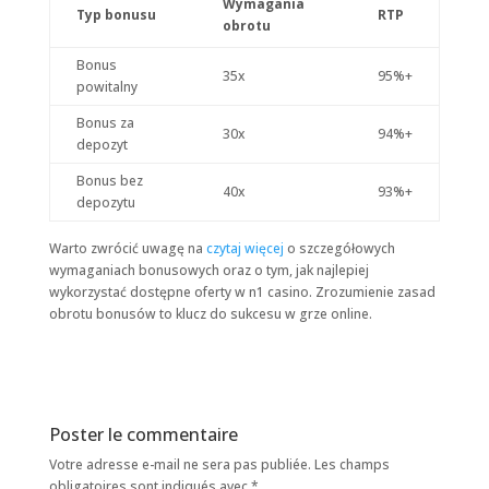
Wymagania
Typ bonusu
RTP
obrotu
Bonus
35x
95%+
powitalny
Bonus za
30x
94%+
depozyt
Bonus bez
40x
93%+
depozytu
Warto zwrócić uwagę na
czytaj więcej
o szczegółowych
wymaganiach bonusowych oraz o tym, jak najlepiej
wykorzystać dostępne oferty w n1 casino. Zrozumienie zasad
obrotu bonusów to klucz do sukcesu w grze online.
Poster le commentaire
Votre adresse e-mail ne sera pas publiée.
Les champs
obligatoires sont indiqués avec
*