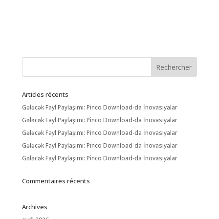
Articles récents
Gələcək Fayl Paylaşımı: Pinco Download-da İnovasiyalar
Gələcək Fayl Paylaşımı: Pinco Download-da İnovasiyalar
Gələcək Fayl Paylaşımı: Pinco Download-da İnovasiyalar
Gələcək Fayl Paylaşımı: Pinco Download-da İnovasiyalar
Gələcək Fayl Paylaşımı: Pinco Download-da İnovasiyalar
Commentaires récents
Archives