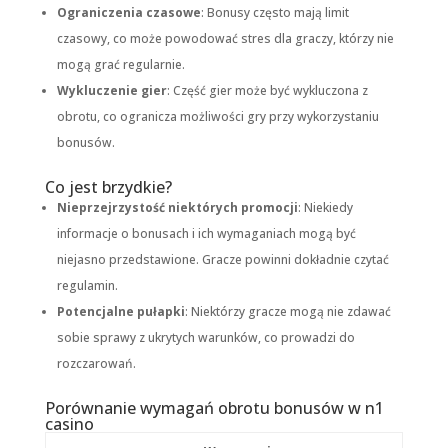
Ograniczenia czasowe
: Bonusy często mają limit
czasowy, co może powodować stres dla graczy, którzy nie
mogą grać regularnie.
Wykluczenie gier
: Część gier może być wykluczona z
obrotu, co ogranicza możliwości gry przy wykorzystaniu
bonusów.
Co jest brzydkie?
Nieprzejrzystość niektórych promocji
: Niekiedy
informacje o bonusach i ich wymaganiach mogą być
niejasno przedstawione. Gracze powinni dokładnie czytać
regulamin.
Potencjalne pułapki
: Niektórzy gracze mogą nie zdawać
sobie sprawy z ukrytych warunków, co prowadzi do
rozczarowań.
Porównanie wymagań obrotu bonusów w n1
casino