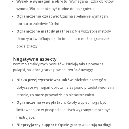
Wysokie wymagania obrotu:
Wymagana liczba obrotów
wynosi 35x, co może być trudne do osiągnięcia.
Ograniczenia czasowe:
Czas na spełnienie wymagań
obrotu to zaledwie 30 dni.
Ograniczone metody płatności:
Nie wszystkie metody
depozytu kwalifikują się do bonusu, co może ograniczać
opcje graczy.
Negatywne aspekty
Pomimo atrakcyjnych bonusów, istnieją także poważne
pułapki, na które gracze powinni zwrócić uwagę:
Niska przejrzystość warunków:
Niektóre szczegóły
dotyczące wymagań obrotu nie są jasno przedstawione na
stronie, co może prowadzić do nieporozumień.
Ograniczenia w wypłatach:
Kwoty wypłat mogą być
limitowane, co w przypadku dużych wygranych może być
frustrujące.
Nieprzyjazny support:
Opinie graczy wskazują na długi