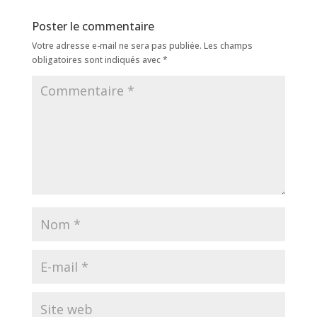
Poster le commentaire
Votre adresse e-mail ne sera pas publiée.
Les champs
obligatoires sont indiqués avec
*