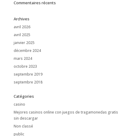
Commentaires récents
Archives
avril 2026
avril 2025
janvier 2025
décembre 2024
mars 2024
octobre 2023
septembre 2019
septembre 2018
Catégories
casino
Mejores casinos online con juegos de tragamonedas gratis
sin descargar
Non classé
public