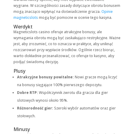
wygrane. W szczególności zasady dotyczące obrotu bonusem
mogą znacząco wpłynąć na doświadczenie gracza.
Opinie
magneticslots
mogą być pomocne w ocenie tego kasyna.
Werdykt
Magneticslots casino oferuje atrakcyjne bonusy, ale
wymagania obrotu mogą być zaskakująco restrykcyjne. Ważne
jest, aby zrozumieć, co to oznacza w praktyce, aby uniknąć
rozczarowań przy wypłacie środków. Ogólnie rzecz biorąc,
warto dokładnie przeanalizować, co oferuje to kasyno, aby
podjąć świadomą decyzję.
Plusy
Atrakcyjne bonusy powitalne:
Nowi gracze mogą liczyć
na bonusy sięgające 100% pierwszego depozytu.
Dobre RTP:
Współczynnik zwrotu dla gracza dla gier
slotowych wynosi około 95%.
Różnorodność gier:
Szeroki wybór automatów oraz gier
stołowych.
Minusy