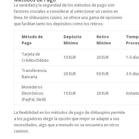
La variedad y la seguridad de los métodos de pago son
factores cruciales a considerar al seleccionar un casino en
línea. En shibuspins casino, se ofrece una gama de opciones
que facilitan tanto los depósitos como los retiros:
Método de
Depósito
Retiro
Tiemp
Pago
Mínimo
Mínimo
Proce
Tarjeta de
10 EUR
20 EUR
1-3 día
Crédito/Débito
Transferencia
20 EUR
50 EUR
3-5 día
Bancaria
Monederos
Electrónicos
10 EUR
20 EUR
Instan
(PayPal, Skrill)
La flexibilidad en los métodos de pago de shibuspins permite
a los jugadores elegir la opción que mejor se adapte a sus
necesidades, algo que a menudo no se encuentra en otros
casinos.