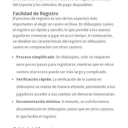
del soporte y los métodos de pago disponibles.
Facilidad de Registro
El proceso de registro es uno de los aspectos más
importantes al elegir un casino en línea. En shibuspins casino,
el registro es rápido y sencillo, lo que permite a los nuevos
jugadores comenzar a jugar en poco tiempo. A continuación,
se detallan las características del registro en shibuspins
casino en comparación con otros casinos:
Proceso simplificado:
En shibuspins, solo se requieren
unos pocos pasos para registrarse, mientras que en otros
casinos el proceso puede ser más largo y complicado.
Verificación rápida:
La verificación de la cuenta en
shibuspins se realiza de manera eficiente, permitiendo a los
jugadores acceder a sus cuentas sin demoras innecesarias.
Documentación mínima:
A menudo, se solicita menos
documentación en shibuspins casino que en otros casinos,
lo que facilita el registro.