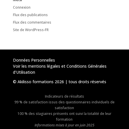
Connexion
Flux des publications
Flux des commentaires
Site de WordPress-FR
Données Personnelles
Voir les mentions légales et Conditions Générales
d’Utilisation
© Akilisso formations 2026 | tous droits réservés
Indicateurs de résultats
99 % de satisfaction issus des questionnaires individuels de
satisfaction
100 % des stagiaires présents ont suivi la totalité de leur
formation
Informations mises à jour en juin 2025