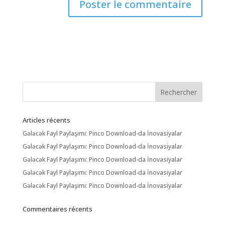
Articles récents
Gələcək Fayl Paylaşımı: Pinco Download-da İnovasiyalar
Gələcək Fayl Paylaşımı: Pinco Download-da İnovasiyalar
Gələcək Fayl Paylaşımı: Pinco Download-da İnovasiyalar
Gələcək Fayl Paylaşımı: Pinco Download-da İnovasiyalar
Gələcək Fayl Paylaşımı: Pinco Download-da İnovasiyalar
Commentaires récents