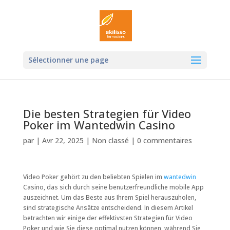
Ouvrir la
Sélectionner une page
Die besten Strategien für Video
Poker im Wantedwin Casino
par
|
Avr 22, 2025
|
Non classé
|
0 commentaires
Video Poker gehört zu den beliebten Spielen im
wantedwin
Casino, das sich durch seine benutzerfreundliche mobile App
auszeichnet. Um das Beste aus Ihrem Spiel herauszuholen,
sind strategische Ansätze entscheidend. In diesem Artikel
betrachten wir einige der effektivsten Strategien für Video
Poker und wie Sie diese optimal nutzen können, während Sie