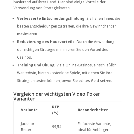
basierend auf Ihrer Hand. Hier sind einige Vorteile der
Verwendung von Strategiekarten:
Verbesserte Entscheidungsfindung:
Sie helfen Ihnen, die
besten Entscheidungen zu treffen, die Ihre Gewinnchancen
maximieren.
Reduzierung des Hausvorteils:
Durch die Anwendung
der richtigen Strategie minimieren Sie den Vorteil des
Casinos.
Training und Übung:
Viele Online-Casinos, einschließlich
Wantedwin, bieten kostenlose Spiele, mit denen Sie Ihre
Strategien testen können, bevor Sie echtes Geld setzen.
Vergleich der wichtigsten Video Poker
Varianten
RTP
Variante
Besonderheiten
(%)
Jacks or
Einfachste Variante,
99,54
Better
ideal für Anfänger