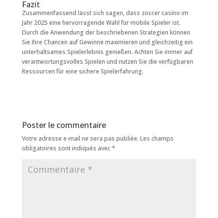
Fazit
Zusammenfassend lässt sich sagen, dass zoccer casino im
Jahr 2025 eine hervorragende Wahl für mobile Spieler ist.
Durch die Anwendung der beschriebenen Strategien können
Sie Ihre Chancen auf Gewinne maximieren und gleichzeitig ein
unterhaltsames Spielerlebnis genießen. Achten Sie immer auf
verantwortungsvolles Spielen und nutzen Sie die verfügbaren
Ressourcen für eine sichere Spielerfahrung.
Poster le commentaire
Votre adresse e-mail ne sera pas publiée.
Les champs
obligatoires sont indiqués avec
*