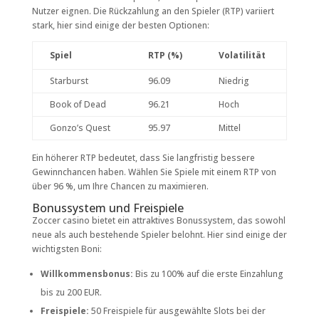
Nutzer eignen. Die Rückzahlung an den Spieler (RTP) variiert
stark, hier sind einige der besten Optionen:
Spiel
RTP (%)
Volatilität
Starburst
96.09
Niedrig
Book of Dead
96.21
Hoch
Gonzo’s Quest
95.97
Mittel
Ein höherer RTP bedeutet, dass Sie langfristig bessere
Gewinnchancen haben. Wählen Sie Spiele mit einem RTP von
über 96 %, um Ihre Chancen zu maximieren.
Bonussystem und Freispiele
Zoccer casino bietet ein attraktives Bonussystem, das sowohl
neue als auch bestehende Spieler belohnt. Hier sind einige der
wichtigsten Boni:
Willkommensbonus:
Bis zu 100% auf die erste Einzahlung
bis zu 200 EUR.
Freispiele:
50 Freispiele für ausgewählte Slots bei der