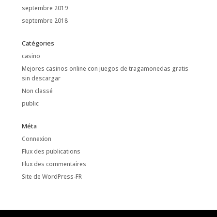
septembre 2019
septembre 2018
Catégories
casino
Mejores casinos online con juegos de tragamonedas gratis
sin descargar
Non classé
public
Méta
Connexion
Flux des publications
Flux des commentaires
Site de WordPress-FR