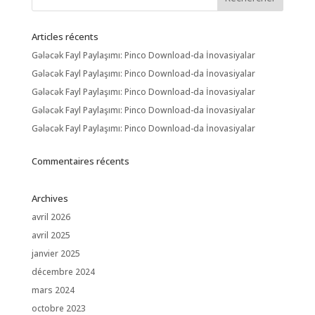
Articles récents
Gələcək Fayl Paylaşımı: Pinco Download-da İnovasiyalar
Gələcək Fayl Paylaşımı: Pinco Download-da İnovasiyalar
Gələcək Fayl Paylaşımı: Pinco Download-da İnovasiyalar
Gələcək Fayl Paylaşımı: Pinco Download-da İnovasiyalar
Gələcək Fayl Paylaşımı: Pinco Download-da İnovasiyalar
Commentaires récents
Archives
avril 2026
avril 2025
janvier 2025
décembre 2024
mars 2024
octobre 2023