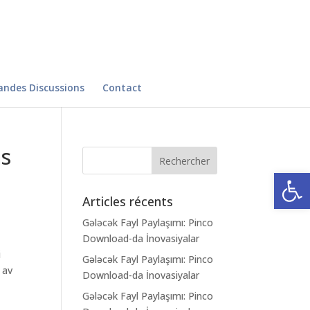
andes Discussions
Contact
as
Ouvrir la
Articles récents
Gələcək Fayl Paylaşımı: Pinco
Download-da İnovasiyalar
i
Gələcək Fayl Paylaşımı: Pinco
 av
Download-da İnovasiyalar
Gələcək Fayl Paylaşımı: Pinco