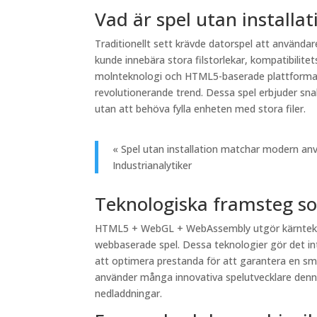
Vad är spel utan installat
Traditionellt sett krävde datorspel att använda
kunde innebära stora filstorlekar, kompatibili
molnteknologi och HTML5-baserade plattformar h
revolutionerande trend. Dessa spel erbjuder sna
utan att behöva fylla enheten med stora filer.
« Spel utan installation matchar modern anvä
Industrianalytiker
Teknologiska framsteg so
HTML5 + WebGL + WebAssembly utgör kärnteknol
webbaserade spel. Dessa teknologier gör det int
att optimera prestanda för att garantera en smid
använder många innovativa spelutvecklare denna 
nedladdningar.