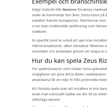
Exempel och branschinsik
Enligt statistik från
Newzoo
förväntas marknad
under de kommande fem åren. Detta beror på den
enkelhet framför komplexitet. Plattformar som 
vi ser även traditionella spelföretag som Ninte
snabbare.
En specifik trend är också att spel utan install
mikrotransaktioner, vilket stimulerar tillväxte
utvecklare och användare genom att skapa en 
Hur du kan spela Zeus Riz
För spelentusiaster som önskar testa spännan
möjligheter att göra detta direkt i webbläsaren.
användarna får en miljö fri från potentiella risk
Att försöka spela utan att installera är inte ba
innan man eventuellt laddar ner det till sin enhet, 
offentliga datorer.