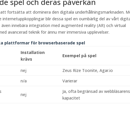
de spel och deras påverkan
r att fortsätta att dominera den digitala underhållningsmarknaden. 
e internetuppkopplingar blir dessa spel en oumbärlig del av vårt digit
n även innebära integration med augmented reality (AR) och virtual
 med avancerad teknik för ännu mer immersiva upplevelser.
ka plattformar för browserbaserade spel
Installation
Exempel på spel
krävs
nej
Zeus Rize Toonite, Agar.io
n/a
Varierar
s
Ja, ofta begränsad av webbläsaren
nej
kapacitet