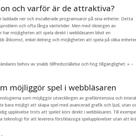
ion och varför är de attraktiva?
re laddade ner och installerade programvaror på sina enheter. Detta
tetsproblem och ofta långa väntetider. Men med ökningen av
ar möjligheten att spela direkt i webbläsaren blivit en
bb åtkomst, enkel delning och möjligheten att spela på olika enhete
ndares behov av snabb tillfredsställelse och hög tillgänglighet. » –
m möjliggör spel i webbläsaren
ogierna som möjliggör utvecklingen av grafikintensiva och intera
e bara möjligt att skapa spel med avancerad grafik och ljud, utan o
ig upplevelse trots att spelet körs direkt i webbläsaren. Till exempe
teknologi för att leverera förstklassiga spelupplevelser utan att kr