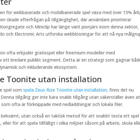
ter
en för webbaserade och mobilbanerade spel växa med över 15% årl
 ökade efterfrågan på tillgänglighet, där användare prioriterar
Kongregate och Miniclip har länge varit pionjärs inom denna sektor
ndo och Electronic Arts utforska webblösningar för att nå nya målgru
ation ofta erbjuder gratisspel eller freemium-modeller med
n av ett bredare publikt segment. Detta är en strategi som gagnar båd
dynamisk och inkluderande ekosystem.
e Toonite utan installation
de spel som
spela Zeus Rize Toonite utan installation
, finns det nu
 Denna tillgång ger inte bara snabb tillgång utan säkerställer även at
er som ofta är förknippade med nedladdningar och lokala filer.
ra bekvämt, utan också en taktisk metod för att snabbt testa ett spel
eller för att spela tillfälligt i olika miljöer såsom på arbete, skola ell